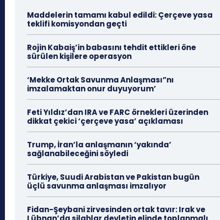
Maddelerin tamamı kabul edildi: Çerçeve yasa
teklifi komisyondan geçti
Rojin Kabaiş’in babasını tehdit ettikleri öne
sürülen kişilere operasyon
‘Mekke Ortak Savunma Anlaşması”nı
imzalamaktan onur duyuyorum’
Feti Yıldız’dan IRA ve FARC örnekleri üzerinden
dikkat çekici ‘çerçeve yasa’ açıklaması
Trump, İran’la anlaşmanın ‘yakında’
sağlanabileceğini söyledi
Türkiye, Suudi Arabistan ve Pakistan bugün
üçlü savunma anlaşması imzalıyor
Fidan-Şeybani zirvesinden ortak tavır: Irak ve
Lübnan’da silahlar devletin elinde toplanmalı