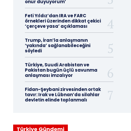
onur duyuyorum’
Feti Yıldız’dan IRA ve FARC
örnekleri üzerinden dikkat çekici
‘çerçeve yasa’ açıklaması
Trump, İran’la anlaşmanın
‘yakında’ sağlanabileceğini
söyledi
Türkiye, Suudi Arabistan ve
Pakistan bugün üçlü savunma
anlaşması imzalıyor
Fidan-Şeybani zirvesinden ortak
tavır: Irak ve Lübnan’da silahlar
devletin elinde toplanmalı
Türkiye Gündemi