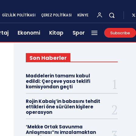
GIZLILIK POLITIKASI
ÇEREZ POLITIKASI
KÜNYE
taj
Ekonomi
Kitap
Spor
Subscribe
Son Haberler
Maddelerin tamamı kabul
edildi: Çerçeve yasa teklifi
komisyondan geçti
Rojin Kabaiş’in babasını tehdit
ettikleri öne sürülen kişilere
operasyon
‘Mekke Ortak Savunma
Anlaşması”nı imzalamaktan