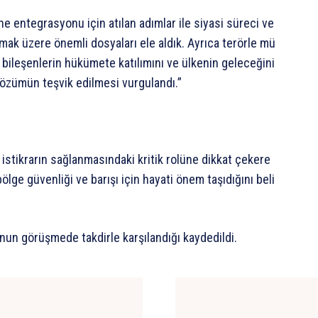
ne
entegrasyonu
için
atılan
adımlar
ile
siyasi
süreci
ve
lmak
üzere
önemli
dosyaları
ele
aldık.
Ayrıca
terörle
mü
bileşenlerin
hükümete
katılımını
ve
ülkenin
geleceğini
özümün
teşvik
edilmesi
vurgulandı.”
istikrarın
sağlanmasındaki
kritik
rolüne
dikkat
çekere
bölge
güvenliği
ve
barışı
için
hayati
önem
taşıdığını
beli
nun
görüşmede
takdirle
karşılandığı
kaydedildi.