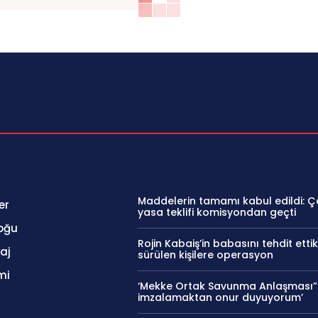
Maddelerin tamamı kabul edildi: 
er
yasa teklifi komisyondan geçti
oğu
Rojin Kabaiş’in babasını tehdit ettik
aj
sürülen kişilere operasyon
mi
‘Mekke Ortak Savunma Anlaşması”
imzalamaktan onur duyuyorum’