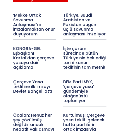
‘Mekke Ortak
Türkiye, Suudi
Savunma
Arabistan ve
Anlaşması”nı
Pakistan bugün
imzalamaktan onur
üçlü savunma
duyuyorum’
anlaşması imzalıyor
KONGRA-GEL
İşte çözüm
Eşbaşkanı
sürecinde bütün
Kartal’dan çerçeve
Türkiye’nin beklediği
yasaya dair
tarihî kanun
açıklama
teklifinin tam metni!
Çerçeve Yasa
DEM Parti MYK,
teklifine ilk imzayı
‘çerçeve yasa’
Devlet Bahçeli attı
gündemiyle
olağanüstü
toplanıyor
Öcalan: Henüz her
Kurtulmuş: Çerçeve
şey çözülmüş
yasa teklifi gelecek
değildir ancak
hafta partilerin
negatif yaklaşmayı
ortak imzasıyla