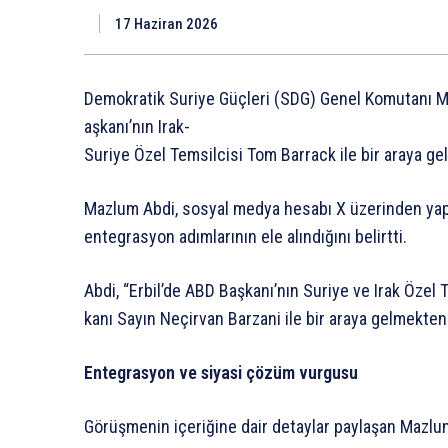
17 Haziran 2026
Demokratik
Suriye
Güçleri
(SDG)
Genel
Komutanı
M
aşkanı’nın
Irak-
Suriye
Özel
Temsilcisi
Tom
Barrack
ile
bir
araya
gel
Mazlum
Abdi,
sosyal
medya
hesabı
X
üzerinden
yap
entegrasyon
adımlarının
ele
alındığını
belirtti.
Abdi,
“Erbil’de
ABD
Başkanı’nın
Suriye
ve
Irak
Özel
T
kanı
Sayın
Neçirvan
Barzani
ile
bir
araya
gelmekten
Entegrasyon
ve
siyasi
çözüm
vurgusu
Görüşmenin
içeriğine
dair
detaylar
paylaşan
Mazlu