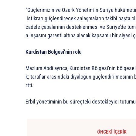
“Güçlerimizin
ve
Özerk
Yönetim’in
Suriye
hükümeti
istikrarı
güçlendirecek
anlaşmaların
takibi
başta
o
cadele
çabalarının
desteklenmesi
ve
Suriye’de
tüm
n
inşasını
garanti
altına
alacak
kapsamlı
bir
siyasi
ç
Kürdistan
Bölgesi’nin
rolü
Mazlum
Abdi
ayrıca,
Kürdistan
Bölgesi’nin
bölgesel
k;
taraflar
arasındaki
diyaloğun
güçlendirilmesinin
rtti.
Erbil
yönetiminin
bu
süreçteki
destekleyici
tutumu
ÖNCEKI İÇERIK