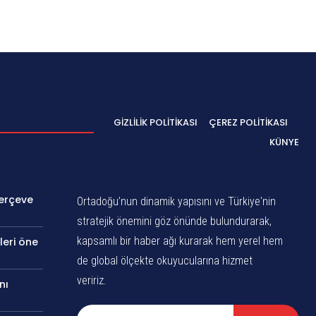
GIZLILIK POLITIKASI
ÇEREZ POLITIKASI
KÜNYE
Çerçeve
Ortadoğu’nun dinamik yapısını ve Türkiye'nin
stratejik önemini göz önünde bulundurarak,
kapsamlı bir haber ağı kurarak hem yerel hem
leri öne
de global ölçekte okuyucularına hizmet
veririz.
nı