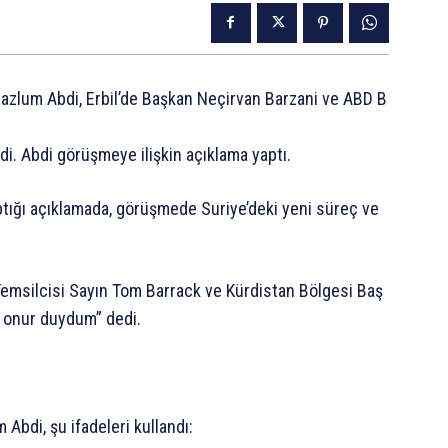
azlum
Abdi,
Erbil’de
Başkan
Neçirvan
Barzani
ve
ABD
B
di.
Abdi
görüşmeye
ilişkin
açıklama
yaptı.
tığı
açıklamada,
görüşmede
Suriye’deki
yeni
süreç
ve
emsilcisi
Sayın
Tom
Barrack
ve
Kürdistan
Bölgesi
Baş
onur
duydum”
dedi.
m
Abdi,
şu
ifadeleri
kullandı: