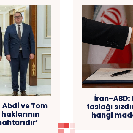
İran-ABD:
m Abdi ve Tom
taslağı sızdı
 haklarının
hangi madd
ahtarıdır’