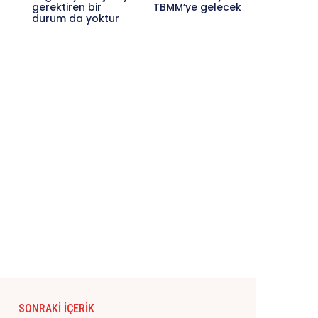
gerektiren bir
TBMM’ye gelecek
durum da yoktur
SONRAKI İÇERIK