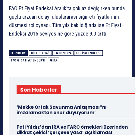
FAO Et Fiyat Endeksi Aralık’ta çok az değişirken bunda
güçlü arzdan dolayı uluslararası sığır eti fiyatlarının
düşmesi rol oynadı. Tüm yıla bakıldığında ise Et Fiyat
Endeksi 2016 seviyesine göre yüzde 9.0 arttı.
KONULAR
BITKISEL YAĞ
ENDONEZYA
ET FIYAT ENDEKSI
FAO GIDA FIYAT ENDEKSI
GIDA
Son Haberler
‘Mekke Ortak Savunma Anlaşması”nı
imzalamaktan onur duyuyorum’
Feti Yıldız’dan IRA ve FARC örnekleri üzerinden
dikkat çekici ‘çerçeve yasa’ açıklaması