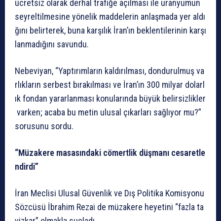
ücretsiz
olarak
derhal
trafiğe
açılması
ile
uranyumun
seyreltilmesine
yönelik
maddelerin
anlaşmada
yer
aldı
ğını
belirterek,
buna
karşılık
İran’ın
beklentilerinin
karşı
lanmadığını
savundu.
Nebeviyan,
“Yaptırımların
kaldırılması,
dondurulmuş
va
rlıkların
serbest
bırakılması
ve
İran’ın
300
milyar
dolarl
ık
fondan
yararlanması
konularında
büyük
belirsizlikler
varken;
acaba
bu
metin
ulusal
çıkarları
sağlıyor
mu?”
sorusunu
sordu.
“Müzakere
masasındaki
cömertlik
düşmanı
cesaretle
ndirdi”
İran
Meclisi
Ulusal
Güvenlik
ve
Dış
Politika
Komisyonu
Sözcüsü
İbrahim
Rezai
de
müzakere
heyetini
“fazla
ta
vizkar”
olmakla
suçladı.