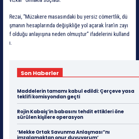
Rezai,
“Müzakere
masasındaki
bu
yersiz
cömertlik,
dü
şmanın
hesaplarında
değişikliğe
yol
açarak
İran’ın
zayı
f
olduğu
anlayışına
neden
olmuştur”
ifadelerini
kulland
ı.
Son Haberler
Maddelerin tamamı kabul edildi: Çerçeve yasa
teklifi komisyondan geçti
Rojin Kabaiş’in babasını tehdit ettikleri öne
sürülen kişilere operasyon
‘Mekke Ortak Savunma Anlaşması”nı
imzalamaktan onur duyuyorum’