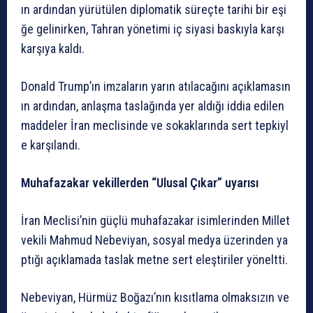
ın
ardından
yürütülen
diplomatik
süreçte
tarihi
bir
eşi
ğe
gelinirken,
Tahran
yönetimi
iç
siyasi
baskıyla
karşı
karşıya
kaldı.
Donald
Trump’ın
imzaların
yarın
atılacağını
açıklamasın
ın
ardından,
anlaşma
taslağında
yer
aldığı
iddia
edilen
maddeler
İran
meclisinde
ve
sokaklarında
sert
tepkiyl
e
karşılandı.
Muhafazakar
vekillerden
“Ulusal
Çıkar”
uyarısı
İran
Meclisi’nin
güçlü
muhafazakar
isimlerinden
Millet
vekili
Mahmud
Nebeviyan,
sosyal
medya
üzerinden
ya
ptığı
açıklamada
taslak
metne
sert
eleştiriler
yöneltti.
Nebeviyan,
Hürmüz
Boğazı’nın
kısıtlama
olmaksızın
ve