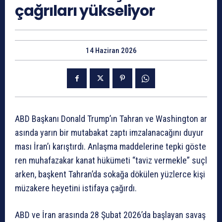
çağrıları yükseliyor
14 Haziran 2026
ABD
Başkanı
Donald
Trump’ın
Tahran
ve
Washington
ar
asında
yarın
bir
mutabakat
zaptı
imzalanacağını
duyur
ması
İran’ı
karıştırdı.
Anlaşma
maddelerine
tepki
göste
ren
muhafazakar
kanat
hükümeti
“taviz
vermekle”
suçl
arken,
başkent
Tahran’da
sokağa
dökülen
yüzlerce
kişi
müzakere
heyetini
istifaya
çağırdı.
ABD
ve
İran
arasında
28
Şubat
2026’da
başlayan
savaş