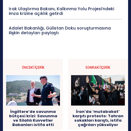
Irak Ulaştırma Bakanı, Kalkınma Yolu Projesi’ndeki
imza krizine açıklık getirdi
Adalet Bakanlığı, Gülistan Doku soruşturmasına
ilişkin detayları paylaştı
ÖNCEKI İÇERIK
SONRAKI İÇERIK
İngiltere’de savunma
İran’da ‘mutabakat’
bütçesi krizi: Savunma
karşıtı protesto: Tahran
ve Silahlı Kuvvetler
sokakları karıştı, istifa
Bakanları istifa etti
çağrıları yükseliyor