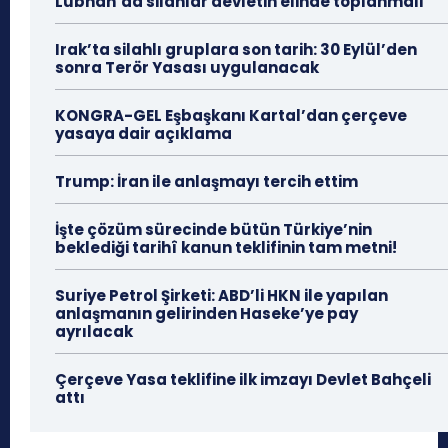
Lübnan’da silahlar devletin elinde toplanmalı
Irak’ta silahlı gruplara son tarih: 30 Eylül’den
sonra Terör Yasası uygulanacak
KONGRA-GEL Eşbaşkanı Kartal’dan çerçeve
yasaya dair açıklama
Trump: İran ile anlaşmayı tercih ettim
İşte çözüm sürecinde bütün Türkiye’nin
beklediği tarihî kanun teklifinin tam metni!
Suriye Petrol Şirketi: ABD’li HKN ile yapılan
anlaşmanın gelirinden Haseke’ye pay
ayrılacak
Çerçeve Yasa teklifine ilk imzayı Devlet Bahçeli
attı