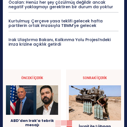
Öcalan: Henüz her şey çözülmüş değildir ancak
negatif yaklaşmayı gerektiren bir durum da yoktur
Kurtulmuş: Çerçeve yasa teklifi gelecek hafta
partilerin ortak imzasıyla TBMM’ye gelecek
Irak Ulaştırma Bakanı, Kalkınma Yolu Projesi’ndeki
imza krizine açıklık getirdi
ÖNCEKI İÇERIK
SONRAKI İÇERIK
ABD’den Irak’a tebrik
mesajı
İsrail ile Lübnan