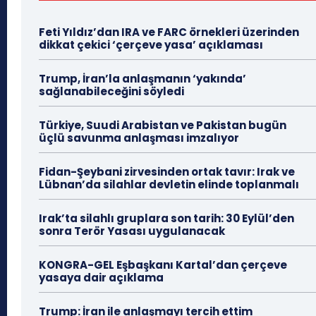
Feti Yıldız’dan IRA ve FARC örnekleri üzerinden
dikkat çekici ‘çerçeve yasa’ açıklaması
Trump, İran’la anlaşmanın ‘yakında’
sağlanabileceğini söyledi
Türkiye, Suudi Arabistan ve Pakistan bugün
üçlü savunma anlaşması imzalıyor
Fidan-Şeybani zirvesinden ortak tavır: Irak ve
Lübnan’da silahlar devletin elinde toplanmalı
Irak’ta silahlı gruplara son tarih: 30 Eylül’den
sonra Terör Yasası uygulanacak
KONGRA-GEL Eşbaşkanı Kartal’dan çerçeve
yasaya dair açıklama
Trump: İran ile anlaşmayı tercih ettim