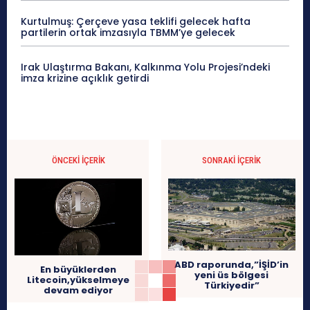
Kurtulmuş: Çerçeve yasa teklifi gelecek hafta
partilerin ortak imzasıyla TBMM’ye gelecek
Irak Ulaştırma Bakanı, Kalkınma Yolu Projesi’ndeki
imza krizine açıklık getirdi
ÖNCEKI İÇERIK
SONRAKI İÇERIK
ABD raporunda,”İŞİD’in
En büyüklerden
yeni üs bölgesi
Litecoin,yükselmeye
Türkiyedir”
devam ediyor