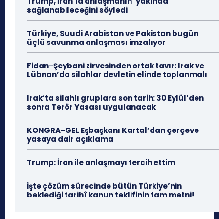
Trump, İran’la anlaşmanın ‘yakında’
sağlanabileceğini söyledi
Türkiye, Suudi Arabistan ve Pakistan bugün
üçlü savunma anlaşması imzalıyor
Fidan-Şeybani zirvesinden ortak tavır: Irak ve
Lübnan’da silahlar devletin elinde toplanmalı
Irak’ta silahlı gruplara son tarih: 30 Eylül’den
sonra Terör Yasası uygulanacak
KONGRA-GEL Eşbaşkanı Kartal’dan çerçeve
yasaya dair açıklama
Trump: İran ile anlaşmayı tercih ettim
İşte çözüm sürecinde bütün Türkiye’nin
beklediği tarihî kanun teklifinin tam metni!