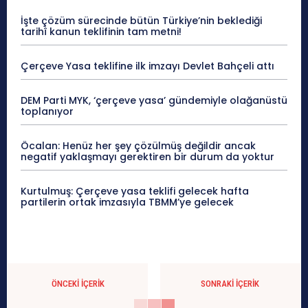
İşte çözüm sürecinde bütün Türkiye’nin beklediği
tarihî kanun teklifinin tam metni!
Çerçeve Yasa teklifine ilk imzayı Devlet Bahçeli attı
DEM Parti MYK, ‘çerçeve yasa’ gündemiyle olağanüstü
toplanıyor
Öcalan: Henüz her şey çözülmüş değildir ancak
negatif yaklaşmayı gerektiren bir durum da yoktur
Kurtulmuş: Çerçeve yasa teklifi gelecek hafta
partilerin ortak imzasıyla TBMM’ye gelecek
ÖNCEKI İÇERIK
SONRAKI İÇERIK