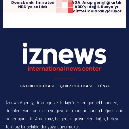
Denizbank, Emirates
AGA: Arap gençliği artık
NBD’ye satıldı
ABD’yi değil, Rusya’yı
müttefik olarak görüyor
GIZLILIK POLITIKASI
ÇEREZ POLITIKASI
KÜNYE
İznews Agency, Ortadoğu ve Türkiye'deki en güncel haberleri,
derinlemesine analizleri ve güvenilir raporları sunan bağımsız bir
haber ajansıdır. Amacımız, bölgedeki gelişmeleri doğru, hızlı ve
tarafsız bir şekilde dünyaya duyurmaktır.