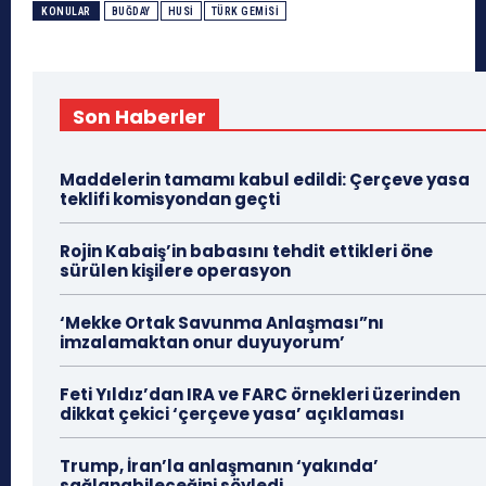
KONULAR
BUĞDAY
HUSI
TÜRK GEMISI
Son Haberler
Maddelerin tamamı kabul edildi: Çerçeve yasa
teklifi komisyondan geçti
Rojin Kabaiş’in babasını tehdit ettikleri öne
sürülen kişilere operasyon
‘Mekke Ortak Savunma Anlaşması”nı
imzalamaktan onur duyuyorum’
Feti Yıldız’dan IRA ve FARC örnekleri üzerinden
dikkat çekici ‘çerçeve yasa’ açıklaması
Trump, İran’la anlaşmanın ‘yakında’
sağlanabileceğini söyledi