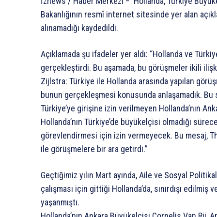
İznews / Haber Merkezi – Hollanda, Türkiye Büyükelç
Bakanlığının resmî internet sitesinde yer alan açık
alınamadığı kaydedildi.
Açıklamada şu ifadeler yer aldı: “Hollanda ve Türki
gerçekleştirdi. Bu aşamada, bu görüşmeler ikili il
Zijlstra: Türkiye ile Hollanda arasında yapılan görüşm
bunun gerçekleşmesi konusunda anlaşamadık. Bu s
Türkiye’ye girişine izin verilmeyen Hollanda’nın An
Hollanda’nın Türkiye’de büyükelçisi olmadığı sürece
görevlendirmesi için izin vermeyecek. Bu mesaj, The
ile görüşmelere bir ara getirdi.”
Geçtiğimiz yılın Mart ayında, Aile ve Sosyal Politi
çalışması için gittiği Hollanda’da, sınırdışı edilmiş 
yaşanmıştı.
Hollanda’nın Ankara Büyükelçisi Cornelis Van Rij,