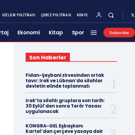
GIZLILIK POLITIKASI
ÇEREZ POLITIKASI
KÜNYE
taj
Ekonomi
Kitap
Spor
Subscribe
Son Haberler
Fidan-Şeybani zirvesinden ortak
tavır: Irak ve Lübnan’da silahlar
devletin elinde toplanmalı
Irak’ta silahlı gruplara son tarih:
30 Eylül’den sonra Terör Yasası
uygulanacak
KONGRA-GEL Eşbaşkanı
Kartal’dan çerçeve yasaya dair