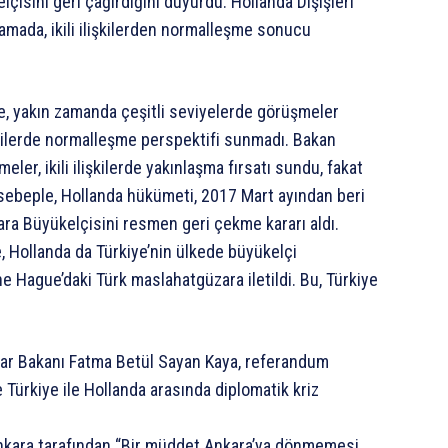
isini geri çağırdığını duyurdu. Hollanda Dışişleri
lamada, ikili ilişkilerden normalleşme sonucu
ye, yakın zamanda çeşitli seviyelerde görüşmeler
işkilerde normalleşme perspektifi sunmadı. Bakan
eler, ikili ilişkilerde yakınlaşma fırsatı sundu, fakat
ebeple, Hollanda hükümeti, 2017 Mart ayından beri
kara Büyükelçisini resmen geri çekme kararı aldı.
, Hollanda da Türkiye’nin ülkede büyükelçi
 Hague’daki Türk maslahatgüzara iletildi. Bu, Türkiye
kalar Bakanı Fatma Betül Sayan Kaya, referandum
ve Türkiye ile Hollanda arasında diplomatik kriz
 Ankara tarafından “Bir müddet Ankara’ya dönmemesi