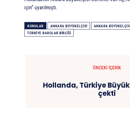
için” uyarılmıştı.
KONULAR
ANKARA BÜYÜKELÇISI
ANKARA BÜYÜKELÇISI
TÜRKIYE BAROLAR BIRLIĞI
ÖNCEKI İÇERIK
Hollanda, Türkiye Büyüke
çekti