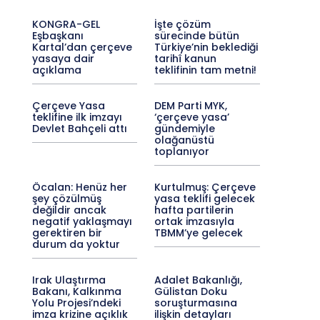
KONGRA-GEL
İşte çözüm
Eşbaşkanı
sürecinde bütün
Kartal’dan çerçeve
Türkiye’nin beklediği
yasaya dair
tarihî kanun
açıklama
teklifinin tam metni!
Çerçeve Yasa
DEM Parti MYK,
teklifine ilk imzayı
‘çerçeve yasa’
Devlet Bahçeli attı
gündemiyle
olağanüstü
toplanıyor
Öcalan: Henüz her
Kurtulmuş: Çerçeve
şey çözülmüş
yasa teklifi gelecek
değildir ancak
hafta partilerin
negatif yaklaşmayı
ortak imzasıyla
gerektiren bir
TBMM’ye gelecek
durum da yoktur
Irak Ulaştırma
Adalet Bakanlığı,
Bakanı, Kalkınma
Gülistan Doku
Yolu Projesi’ndeki
soruşturmasına
imza krizine açıklık
ilişkin detayları