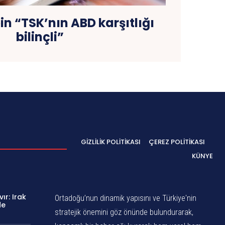
n “TSK’nın ABD karşıtlığı
bilinçli”
GIZLILIK POLITIKASI
ÇEREZ POLITIKASI
KÜNYE
ır: Irak
Ortadoğu’nun dinamik yapısını ve Türkiye'nin
de
stratejik önemini göz önünde bulundurarak,