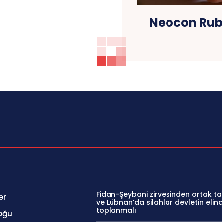
Neocon Rubi
Fidan-Şeybani zirvesinden ortak tav
er
ve Lübnan’da silahlar devletin elin
toplanmalı
oğu