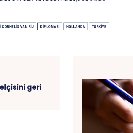
 CORNELIS VAN RIJ
DIPLOMASI
HOLLANDA
TÜRKIYE
lçisini geri