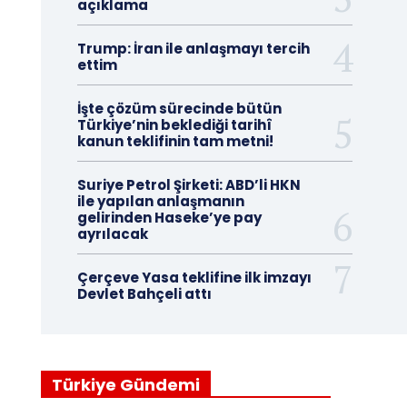
açıklama
Trump: İran ile anlaşmayı tercih
ettim
İşte çözüm sürecinde bütün
Türkiye’nin beklediği tarihî
kanun teklifinin tam metni!
Suriye Petrol Şirketi: ABD’li HKN
ile yapılan anlaşmanın
gelirinden Haseke’ye pay
ayrılacak
Çerçeve Yasa teklifine ilk imzayı
Devlet Bahçeli attı
Türkiye Gündemi