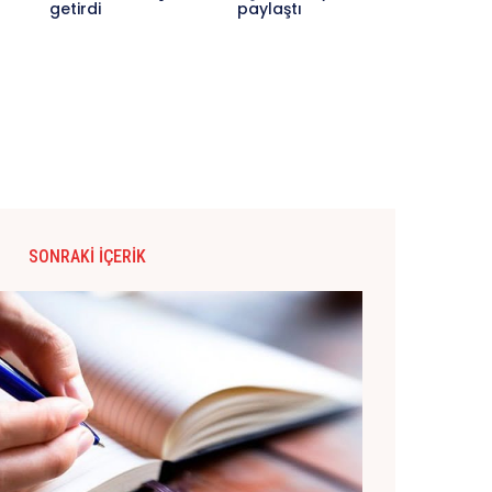
getirdi
paylaştı
SONRAKI İÇERIK