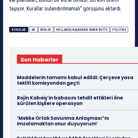
taşıyor. Kurallar sulandırılmamalı” görüşünü aktardı.
KONULAR
AB
BERLIN
HOLLANDA BAŞBAKANI MARK RUTTE
POLITIKA
Son Haberler
Maddelerin tamamı kabul edildi: Çerçeve yasa
teklifi komisyondan geçti
Rojin Kabaiş’in babasını tehdit ettikleri öne
sürülen kişilere operasyon
‘Mekke Ortak Savunma Anlaşması”nı
imzalamaktan onur duyuyorum’