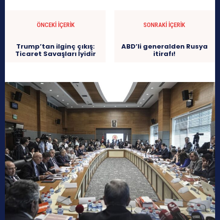
ÖNCEKI İÇERIK
SONRAKI İÇERIK
Trump’tan ilginç çıkış:
ABD’li generalden Rusya
Ticaret Savaşları İyidir
itirafı!