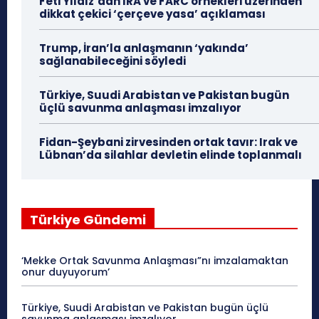
Feti Yıldız’dan IRA ve FARC örnekleri üzerinden
dikkat çekici ‘çerçeve yasa’ açıklaması
Trump, İran’la anlaşmanın ‘yakında’
sağlanabileceğini söyledi
Türkiye, Suudi Arabistan ve Pakistan bugün
üçlü savunma anlaşması imzalıyor
Fidan-Şeybani zirvesinden ortak tavır: Irak ve
Lübnan’da silahlar devletin elinde toplanmalı
Türkiye Gündemi
‘Mekke Ortak Savunma Anlaşması”nı imzalamaktan
onur duyuyorum’
Türkiye, Suudi Arabistan ve Pakistan bugün üçlü