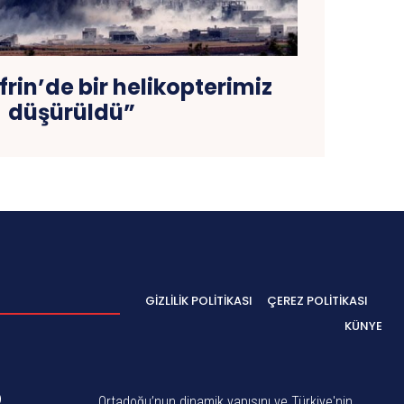
rin’de bir helikopterimiz
düşürüldü”
GIZLILIK POLITIKASI
ÇEREZ POLITIKASI
KÜNYE
0
Ortadoğu’nun dinamik yapısını ve Türkiye'nin