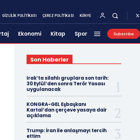
GIZLILIK POLITIKASI
ÇEREZ POLITIKASI
KÜNYE
taj
Ekonomi
Kitap
Spor
Subscribe
Son Haberler
Irak’ta silahlı gruplara son tarih:
30 Eylül’den sonra Terör Yasası
uygulanacak
KONGRA-GEL Eşbaşkanı
Kartal’dan çerçeve yasaya dair
açıklama
Trump: İran ile anlaşmayı tercih
ettim