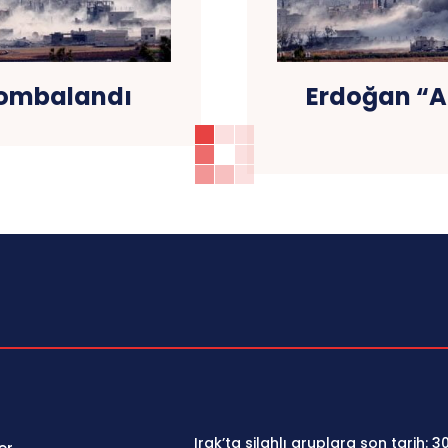
bombalandı
Erdoğan “Af
Irak’ta silahlı gruplara son tarih: 3