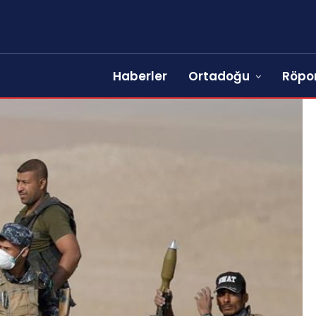
Haberler
Ortadoğu
Röpor