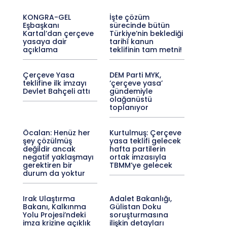
KONGRA-GEL
İşte çözüm
Eşbaşkanı
sürecinde bütün
Kartal’dan çerçeve
Türkiye’nin beklediği
yasaya dair
tarihî kanun
açıklama
teklifinin tam metni!
Çerçeve Yasa
DEM Parti MYK,
teklifine ilk imzayı
‘çerçeve yasa’
Devlet Bahçeli attı
gündemiyle
olağanüstü
toplanıyor
Öcalan: Henüz her
Kurtulmuş: Çerçeve
şey çözülmüş
yasa teklifi gelecek
değildir ancak
hafta partilerin
negatif yaklaşmayı
ortak imzasıyla
gerektiren bir
TBMM’ye gelecek
durum da yoktur
Irak Ulaştırma
Adalet Bakanlığı,
Bakanı, Kalkınma
Gülistan Doku
Yolu Projesi’ndeki
soruşturmasına
imza krizine açıklık
ilişkin detayları