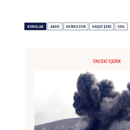
KONULAR
ABDÜ
DEIREZZOR
HAŞDI ŞEBI
SDG
ÖNCEKI İÇERIK