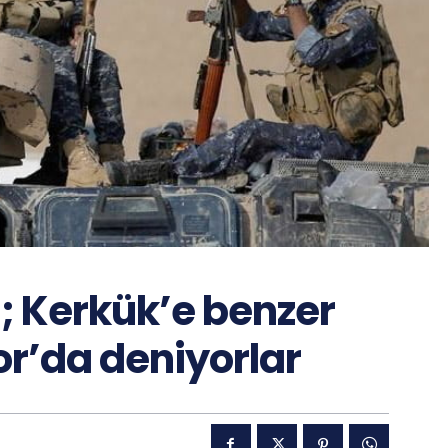
i; Kerkük’e benzer
zor’da deniyorlar