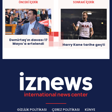
ÖNCEKI İÇERIK
SONRAKI İÇERIK
Demirtaş’ın davası 17
Mayıs’a ertelendi
Harry Kane tarihe geçti
GIZLILIK POLITIKASI
ÇEREZ POLITIKASI
KÜNYE