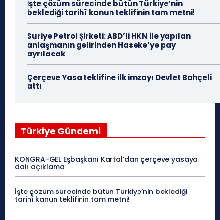
İşte çözüm sürecinde bütün Türkiye’nin
beklediği tarihî kanun teklifinin tam metni!
Suriye Petrol Şirketi: ABD’li HKN ile yapılan
anlaşmanın gelirinden Haseke’ye pay
ayrılacak
Çerçeve Yasa teklifine ilk imzayı Devlet Bahçeli
attı
Türkiye Gündemi
KONGRA-GEL Eşbaşkanı Kartal’dan çerçeve yasaya
dair açıklama
İşte çözüm sürecinde bütün Türkiye’nin beklediği
tarihî kanun teklifinin tam metni!