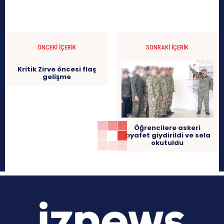
ÖNCEKI İÇERIK
SONRAKI İÇERIK
Kritik Zirve öncesi flaş
gelişme
Öğrencilere askeri
kıyafet giydirildi ve sela
okutuldu