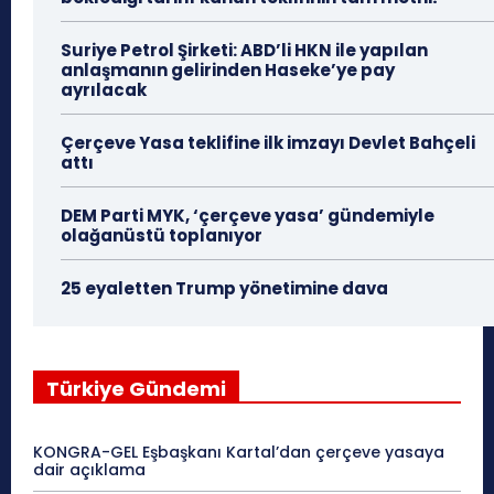
Suriye Petrol Şirketi: ABD’li HKN ile yapılan
anlaşmanın gelirinden Haseke’ye pay
ayrılacak
Çerçeve Yasa teklifine ilk imzayı Devlet Bahçeli
attı
DEM Parti MYK, ‘çerçeve yasa’ gündemiyle
olağanüstü toplanıyor
25 eyaletten Trump yönetimine dava
Türkiye Gündemi
KONGRA-GEL Eşbaşkanı Kartal’dan çerçeve yasaya
dair açıklama