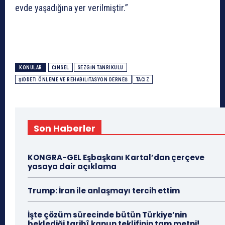
evde yaşadığına yer verilmiştir.”
KONULAR
CINSEL
SEZGIN TANRIKULU
ŞIDDETI ÖNLEME VE REHABILITASYON DERNEĞ
TACIZ
Son Haberler
KONGRA-GEL Eşbaşkanı Kartal’dan çerçeve
yasaya dair açıklama
Trump: İran ile anlaşmayı tercih ettim
İşte çözüm sürecinde bütün Türkiye’nin
beklediği tarihî kanun teklifinin tam metni!