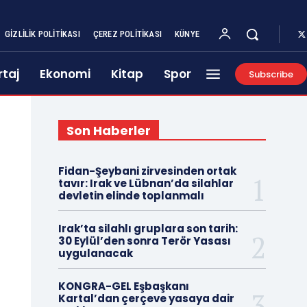
GIZLILIK POLITIKASI
ÇEREZ POLITIKASI
KÜNYE
taj
Ekonomi
Kitap
Spor
Subscribe
Son Haberler
Fidan-Şeybani zirvesinden ortak
tavır: Irak ve Lübnan’da silahlar
devletin elinde toplanmalı
Irak’ta silahlı gruplara son tarih:
30 Eylül’den sonra Terör Yasası
uygulanacak
KONGRA-GEL Eşbaşkanı
Kartal’dan çerçeve yasaya dair