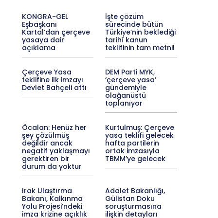
KONGRA-GEL
İşte çözüm
Eşbaşkanı
sürecinde bütün
Kartal’dan çerçeve
Türkiye’nin beklediği
yasaya dair
tarihî kanun
açıklama
teklifinin tam metni!
Çerçeve Yasa
DEM Parti MYK,
teklifine ilk imzayı
‘çerçeve yasa’
Devlet Bahçeli attı
gündemiyle
olağanüstü
toplanıyor
Öcalan: Henüz her
Kurtulmuş: Çerçeve
şey çözülmüş
yasa teklifi gelecek
değildir ancak
hafta partilerin
negatif yaklaşmayı
ortak imzasıyla
gerektiren bir
TBMM’ye gelecek
durum da yoktur
Irak Ulaştırma
Adalet Bakanlığı,
Bakanı, Kalkınma
Gülistan Doku
Yolu Projesi’ndeki
soruşturmasına
imza krizine açıklık
ilişkin detayları