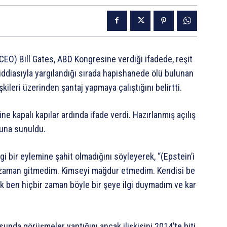
(CEO)
Bill
Gates,
ABD
Kongresine
verdiği
ifadede,
reşit
iddiasıyla
yargılandığı
sırada
hapishanede
ölü
bulunan
işkileri
üzerinden
şantaj
yapmaya
çalıştığını
belirtti.
ine
kapalı
kapılar
ardında
ifade
verdi.
Hazırlanmış
açılış
una
sunuldu.
gi
bir
eylemine
şahit
olmadığını
söyleyerek,
“(Epstein’i
zaman
gitmedim.
Kimseyi
mağdur
etmedim.
Kendisi
be
k
ben
hiçbir
zaman
böyle
bir
şeye
ilgi
duymadım
ve
kar
sunda
görüşmeler
yaptığını
ancak
ilişkisini
2014’te
biti