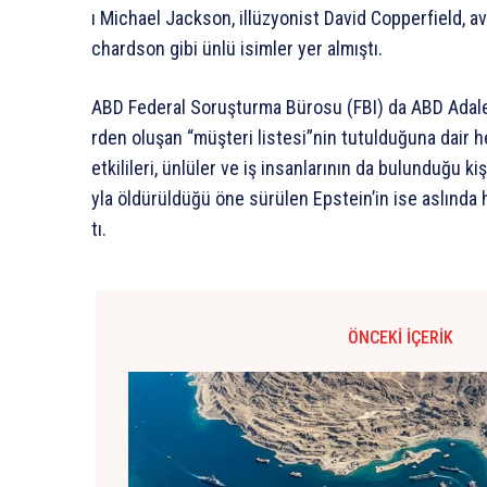
ı
Michael
Jackson,
illüzyonist
David
Copperfield,
av
chardson
gibi
ünlü
isimler
yer
almıştı.
ABD
Federal
Soruşturma
Bürosu
(FBI)
da
ABD
Adal
rden
oluşan
“müşteri
listesi”nin
tutulduğuna
dair
h
etkilileri,
ünlüler
ve
iş
insanlarının
da
bulunduğu
kiş
yla
öldürüldüğü
öne
sürülen
Epstein’in
ise
aslında
tı.
ÖNCEKI İÇERIK