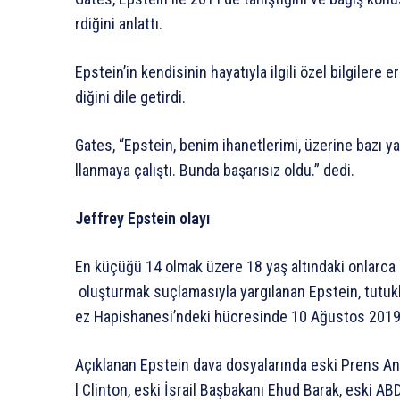
rdiğini
anlattı.
Epstein’in
kendisinin
hayatıyla
ilgili
özel
bilgilere
er
diğini
dile
getirdi.
Gates,
“Epstein,
benim
ihanetlerimi,
üzerine
bazı
ya
llanmaya
çalıştı.
Bunda
başarısız
oldu.”
dedi.
Jeffrey
Epstein
olayı
En
küçüğü
14
olmak
üzere
18
yaş
altındaki
onlarca
oluşturmak
suçlamasıyla
yargılanan
Epstein,
tutuk
ez
Hapishanesi’ndeki
hücresinde
10
Ağustos
2019
Açıklanan
Epstein
dava
dosyalarında
eski
Prens
An
l
Clinton,
eski
İsrail
Başbakanı
Ehud
Barak,
eski
AB