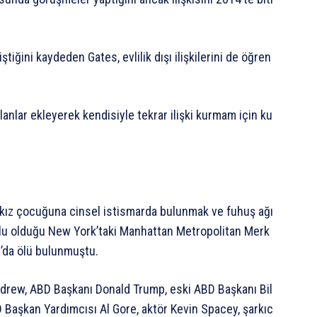
iştiğini
kaydeden
Gates,
evlilik
dışı
ilişkilerini
de
öğren
lanlar
ekleyerek
kendisiyle
tekrar
ilişki
kurmam
için
ku
kız
çocuğuna
cinsel
istismarda
bulunmak
ve
fuhuş
ağı
lu
olduğu
New
York’taki
Manhattan
Metropolitan
Merk
’da
ölü
bulunmuştu.
drew,
ABD
Başkanı
Donald
Trump,
eski
ABD
Başkanı
Bil
D
Başkan
Yardımcısı
Al
Gore,
aktör
Kevin
Spacey,
şarkıc