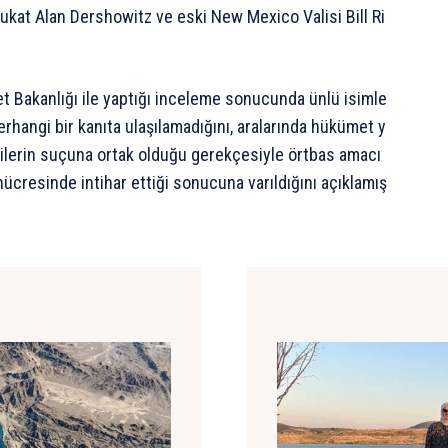
ukat
Alan
Dershowitz
ve
eski
New
Mexico
Valisi
Bill
Ri
et
Bakanlığı
ile
yaptığı
inceleme
sonucunda
ünlü
isimle
erhangi
bir
kanıta
ulaşılamadığını,
aralarında
hükümet
y
ilerin
suçuna
ortak
olduğu
gerekçesiyle
örtbas
amacı
hücresinde
intihar
ettiği
sonucuna
varıldığını
açıklamış