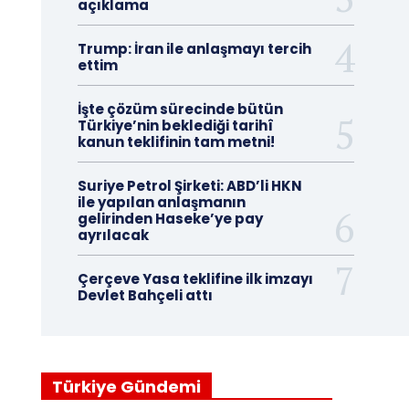
açıklama
Trump: İran ile anlaşmayı tercih
ettim
İşte çözüm sürecinde bütün
Türkiye’nin beklediği tarihî
kanun teklifinin tam metni!
Suriye Petrol Şirketi: ABD’li HKN
ile yapılan anlaşmanın
gelirinden Haseke’ye pay
ayrılacak
Çerçeve Yasa teklifine ilk imzayı
Devlet Bahçeli attı
Türkiye Gündemi