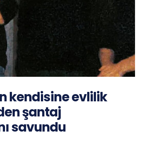
in kendisine evlilik
inden şantaj
nı savundu