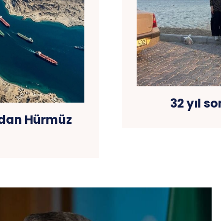
32 yıl s
’dan Hürmüz