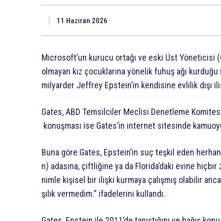
11 Haziran 2026
Microsoft’un
kurucu
ortağı
ve
eski
Üst
Yöneticisi
olmayan
kız
çocuklarına
yönelik
fuhuş
ağı
kurduğu
milyarder
Jeffrey
Epstein’in
kendisine
evlilik
dışı
il
Gates,
ABD
Temsilciler
Meclisi
Denetleme
Komites
konuşması
ise
Gates’in
internet
sitesinde
kamuoy
Buna
göre
Gates,
Epstein’in
suç
teşkil
eden
herhan
n)
adasına,
çiftliğine
ya
da
Florida’daki
evine
hiçbir
nimle
kişisel
bir
ilişki
kurmaya
çalışmış
olabilir
anca
şılık
vermedim.”
ifadelerini
kullandı.
Gates,
Epstein
ile
2011’de
tanıştığını
ve
bağış
konu