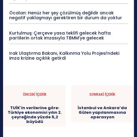
Öcalan: Henüz her şey çözülmüş değildir ancak
negatif yaklaşmayı gerektiren bir durum da yoktur
Kurtulmuş: Çerçeve yasa teklifi gelecek hafta
partilerin ortak imzasıyla TBMM’ye gelecek
Irak Ulaştırma Bakanı, Kalkınma Yolu Projesi’ndeki
imza krizine açıklık getirdi
ÖNCEKI İÇERIK
SONRAKI İÇERIK
TUİK’in verilerine göre:
İstanbul ve Ankara’da
Türkiye ekonomisi yılın 2.
Gülen yapılanmasına
çeyreğinde yüzde 5,2
operasyon
büyüdü