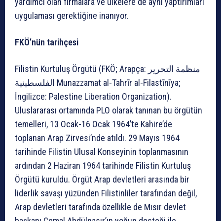
yardımcı olan firmalara ve ülkelere de aynı yaptırımları
uygulaması gerektiğine inanıyor.
FKÖ’nün tarihçesi
Filistin Kurtuluş Örgütü (FKÖ; Arapça: منظمة التحرير
الفلسطينية Munazzamat al-Tahrīr al-Filastīnīya;
İngilizce: Palestine Liberation Organization).
Uluslararası ortamında PLO olarak tanınan bu örgütün
temelleri, 13 Ocak-16 Ocak 1964’te Kahire’de
toplanan Arap Zirvesi’nde atıldı. 29 Mayıs 1964
tarihinde Filistin Ulusal Konseyinin toplanmasının
ardından 2 Haziran 1964 tarihinde Filistin Kurtuluş
Örgütü kuruldu. Örgüt Arap devletleri arasında bir
liderlik savaşı yüzünden Filistinliler tarafından değil,
Arap devletleri tarafında özellikle de Mısır devlet
başkanı Cemal Abdülnasır’ın yoğun desteği ile