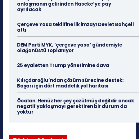
anlaşmanın gelirinden Haseke’ye pay
ayrılacak
Çerçeve Yasa teklifine ilk imzayı Devlet Bahçeli
attı
DEM Parti MYK, ‘çerçeve yasa’ gündemiyle
olağanüstü toplanıyor
25 eyaletten Trump yönetimine dava
Kılıçdaroğlu’ndan çözüm sürecine destek:
Başarı için dört maddelik yol haritası
Öcalan: Henüz her şey çözülmüş değildir ancak
negatif yaklaşmayı gerektiren bir durum da
yoktur