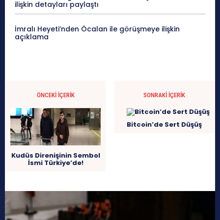
ilişkin detayları paylaştı
İmralı Heyeti’nden Öcalan ile görüşmeye ilişkin
açıklama
ÖNCEKI İÇERIK
SONRAKI İÇERIK
Bitcoin’de Sert Düşüş
Kudüs Direnişinin Sembol
İsmi Türkiye’de!