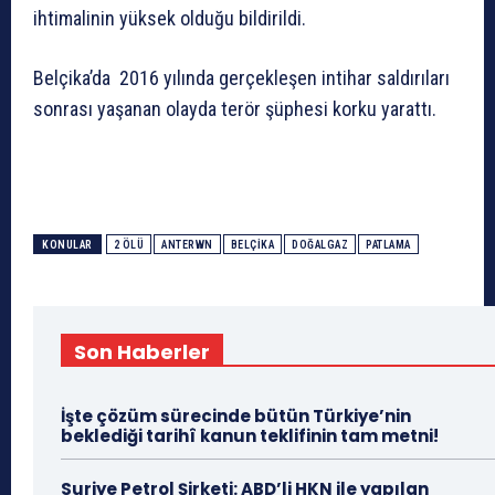
ihtimalinin yüksek olduğu bildirildi.
Belçika’da 2016 yılında gerçekleşen intihar saldırıları
sonrası yaşanan olayda terör şüphesi korku yarattı.
KONULAR
2 ÖLÜ
ANTERWN
BELÇIKA
DOĞALGAZ
PATLAMA
Son Haberler
İşte çözüm sürecinde bütün Türkiye’nin
beklediği tarihî kanun teklifinin tam metni!
Suriye Petrol Şirketi: ABD’li HKN ile yapılan