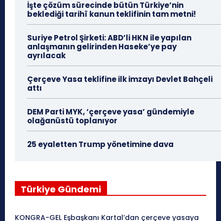
İşte çözüm sürecinde bütün Türkiye’nin
beklediği tarihî kanun teklifinin tam metni!
Suriye Petrol Şirketi: ABD’li HKN ile yapılan
anlaşmanın gelirinden Haseke’ye pay
ayrılacak
Çerçeve Yasa teklifine ilk imzayı Devlet Bahçeli
attı
DEM Parti MYK, ‘çerçeve yasa’ gündemiyle
olağanüstü toplanıyor
25 eyaletten Trump yönetimine dava
Türkiye Gündemi
KONGRA-GEL Eşbaşkanı Kartal’dan çerçeve yasaya