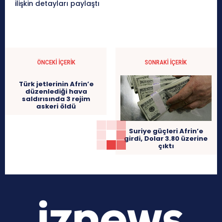
ilişkin detayları paylaştı
ÖNCEKI İÇERIK
SONRAKI İÇERIK
Türk jetlerinin Afrin’e
düzenlediği hava
saldırısında 3 rejim
askeri öldü
Suriye güçleri Afrin’e
girdi, Dolar 3.80 üzerine
çıktı