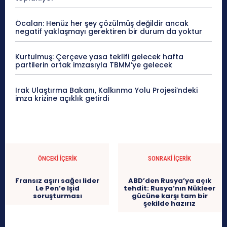
Öcalan: Henüz her şey çözülmüş değildir ancak
negatif yaklaşmayı gerektiren bir durum da yoktur
Kurtulmuş: Çerçeve yasa teklifi gelecek hafta
partilerin ortak imzasıyla TBMM’ye gelecek
Irak Ulaştırma Bakanı, Kalkınma Yolu Projesi’ndeki
imza krizine açıklık getirdi
ÖNCEKI İÇERIK
SONRAKI İÇERIK
Fransız aşırı sağcı lider
ABD’den Rusya’ya açık
Le Pen’e Işid
tehdit: Rusya’nın Nükleer
soruşturması
gücüne karşı tam bir
şekilde hazırız