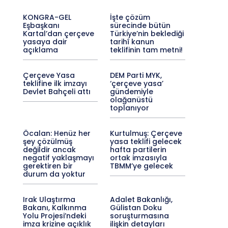
KONGRA-GEL
İşte çözüm
Eşbaşkanı
sürecinde bütün
Kartal’dan çerçeve
Türkiye’nin beklediği
yasaya dair
tarihî kanun
açıklama
teklifinin tam metni!
Çerçeve Yasa
DEM Parti MYK,
teklifine ilk imzayı
‘çerçeve yasa’
Devlet Bahçeli attı
gündemiyle
olağanüstü
toplanıyor
Öcalan: Henüz her
Kurtulmuş: Çerçeve
şey çözülmüş
yasa teklifi gelecek
değildir ancak
hafta partilerin
negatif yaklaşmayı
ortak imzasıyla
gerektiren bir
TBMM’ye gelecek
durum da yoktur
Irak Ulaştırma
Adalet Bakanlığı,
Bakanı, Kalkınma
Gülistan Doku
Yolu Projesi’ndeki
soruşturmasına
imza krizine açıklık
ilişkin detayları