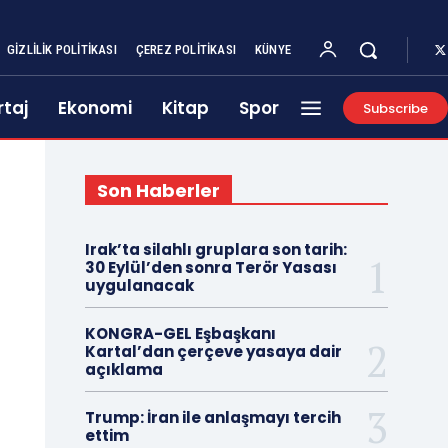
GIZLILIK POLITIKASI
ÇEREZ POLITIKASI
KÜNYE
taj
Ekonomi
Kitap
Spor
Subscribe
Son Haberler
Irak’ta silahlı gruplara son tarih:
30 Eylül’den sonra Terör Yasası
uygulanacak
KONGRA-GEL Eşbaşkanı
Kartal’dan çerçeve yasaya dair
açıklama
Trump: İran ile anlaşmayı tercih
ettim