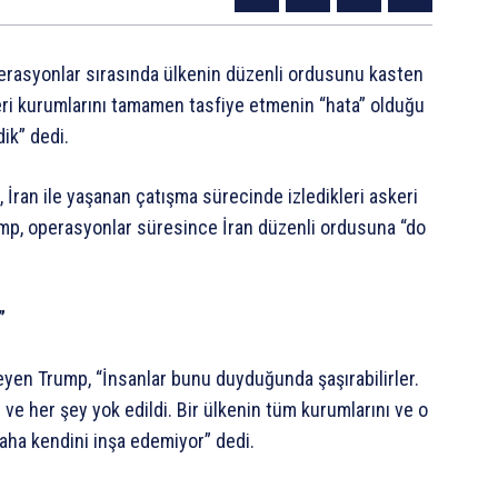
erasyonlar
sırasında
ülkenin
düzenli
ordusunu
kasten
ri
kurumlarını
tamamen
tasfiye
etmenin
“hata”
olduğu
ik”
dedi.
,
İran
ile
yaşanan
çatışma
sürecinde
izledikleri
askeri
mp,
operasyonlar
süresince
İran
düzenli
ordusuna
“do
”
eyen
Trump,
“İnsanlar
bunu
duyduğunda
şaşırabilirler.
ı
ve
her
şey
yok
edildi.
Bir
ülkenin
tüm
kurumlarını
ve
o
aha
kendini
inşa
edemiyor”
dedi.