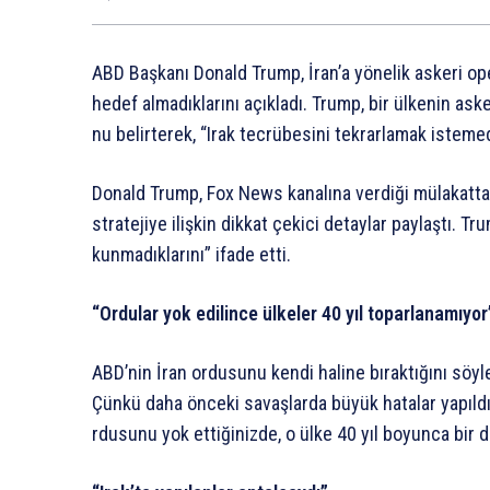
ABD
Başkanı
Donald
Trump,
İran’a
yönelik
askeri
op
hedef
almadıklarını
açıkladı.
Trump,
bir
ülkenin
aske
nu
belirterek,
“Irak
tecrübesini
tekrarlamak
istemed
Donald
Trump,
Fox
News
kanalına
verdiği
mülakatta
stratejiye
ilişkin
dikkat
çekici
detaylar
paylaştı.
Tru
kunmadıklarını”
ifade
etti.
“Ordular
yok
edilince
ülkeler
40
yıl
toparlanamıyor
ABD’nin
İran
ordusunu
kendi
haline
bıraktığını
söyl
Çünkü
daha
önceki
savaşlarda
büyük
hatalar
yapıld
rdusunu
yok
ettiğinizde,
o
ülke
40
yıl
boyunca
bir
d