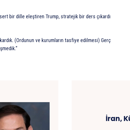
sert
bir
dille
eleştiren
Trump,
stratejik
bir
ders
çıkardı
kardık.
(Ordunun
ve
kurumların
tasfiye
edilmesi)
Gerç
şmedik.”
İran, K