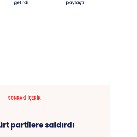
getirdi
paylaştı
SONRAKI İÇERIK
ürt partilere saldırdı