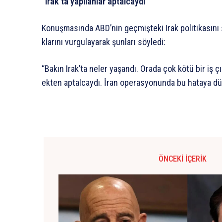
“Irak’ta
yapılanlar
aptalcaydı”
Konuşmasında
ABD’nin
geçmişteki
Irak
politikasını
klarını
vurgulayarak
şunları
söyledi:
“Bakın
Irak’ta
neler
yaşandı.
Orada
çok
kötü
bir
iş
çı
ekten
aptalcaydı.
İran
operasyonunda
bu
hataya
dü
ÖNCEKI İÇERIK