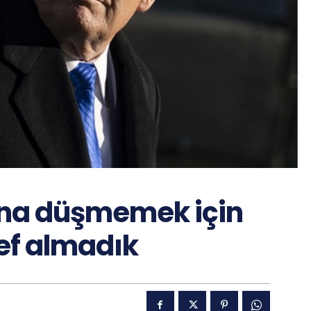
ına düşmemek için
ef almadık