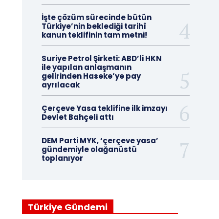
İşte çözüm sürecinde bütün
Türkiye’nin beklediği tarihî
kanun teklifinin tam metni!
Suriye Petrol Şirketi: ABD’li HKN
ile yapılan anlaşmanın
gelirinden Haseke’ye pay
ayrılacak
Çerçeve Yasa teklifine ilk imzayı
Devlet Bahçeli attı
DEM Parti MYK, ‘çerçeve yasa’
gündemiyle olağanüstü
toplanıyor
Türkiye Gündemi