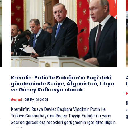
Kremlin: Putin’le Erdoğan’ın Soçi’deki
gündeminde Suriye, Afganistan, Libya
ve Güney Kafkasya olacak
H
Genel
28 Eylül 2021
R
Kremlin’in, Rusya Devlet Başkanı Vladimir Putin ile
k
Türkiye Cumhurbaşkanı Recep Tayyip Erdoğan’ın yarın
.
g
Soçi’de gerçekleştirecekleri görüşmenin içeriğine ilişkin