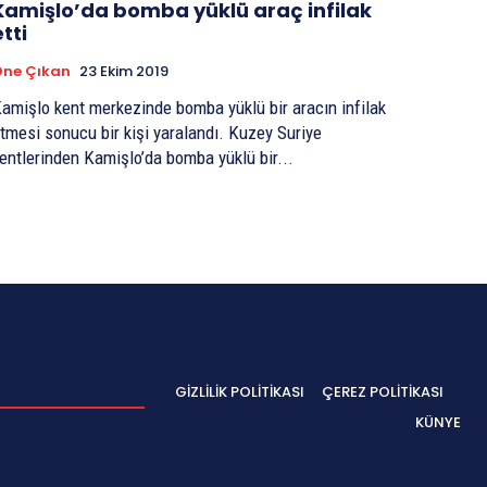
Kamişlo’da bomba yüklü araç infilak
etti
Öne Çıkan
23 Ekim 2019
amişlo kent merkezinde bomba yüklü bir aracın infilak
tmesi sonucu bir kişi yaralandı. Kuzey Suriye
entlerinden Kamişlo’da bomba yüklü bir...
GIZLILIK POLITIKASI
ÇEREZ POLITIKASI
KÜNYE