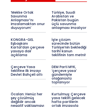
‘Mekke Ortak
Türkiye, Suudi
Savunma
Arabistan ve
Anlaşması”nı
Pakistan bugün
imzalamaktan onur
üçlü savunma
duyuyorum’
anlaşması imzalıyor
KONGRA-GEL
İşte çözüm
Eşbaşkanı
sürecinde bütün
Kartal’dan çerçeve
Türkiye’nin beklediği
yasaya dair
tarihî kanun
açıklama
teklifinin tam metni!
Çerçeve Yasa
DEM Parti MYK,
teklifine ilk imzayı
‘çerçeve yasa’
Devlet Bahçeli attı
gündemiyle
olağanüstü
toplanıyor
Öcalan: Henüz her
Kurtulmuş: Çerçeve
şey çözülmüş
yasa teklifi gelecek
değildir ancak
hafta partilerin
negatif yaklaşmayı
ortak imzasıyla