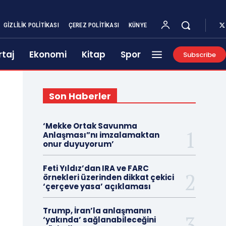
GIZLILIK POLITIKASI
ÇEREZ POLITIKASI
KÜNYE
taj
Ekonomi
Kitap
Spor
Subscribe
Son Haberler
‘Mekke Ortak Savunma
Anlaşması”nı imzalamaktan
onur duyuyorum’
Feti Yıldız’dan IRA ve FARC
örnekleri üzerinden dikkat çekici
‘çerçeve yasa’ açıklaması
Trump, İran’la anlaşmanın
‘yakında’ sağlanabileceğini