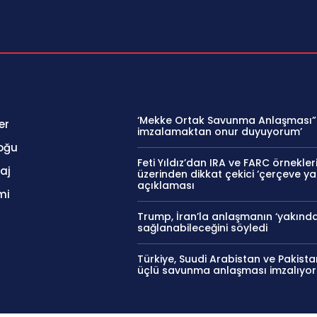
‘Mekke Ortak Savunma Anlaşması”
er
imzalamaktan onur duyuyorum’
oğu
Feti Yıldız’dan IRA ve FARC örnekler
aj
üzerinden dikkat çekici ‘çerçeve ya
açıklaması
mi
Trump, İran’la anlaşmanın ‘yakında
sağlanabileceğini söyledi
Türkiye, Suudi Arabistan ve Pakist
üçlü savunma anlaşması imzalıyor