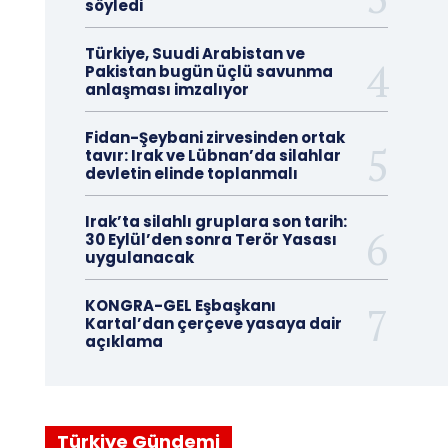
söyledi
Türkiye, Suudi Arabistan ve
Pakistan bugün üçlü savunma
anlaşması imzalıyor
Fidan-Şeybani zirvesinden ortak
tavır: Irak ve Lübnan’da silahlar
devletin elinde toplanmalı
Irak’ta silahlı gruplara son tarih:
30 Eylül’den sonra Terör Yasası
uygulanacak
KONGRA-GEL Eşbaşkanı
Kartal’dan çerçeve yasaya dair
açıklama
Türkiye Gündemi