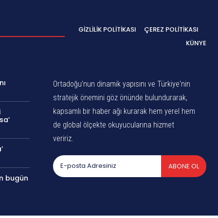
GIZLILIK POLITIKASI
ÇEREZ POLITIKASI
KÜNYE
nı
Ortadoğu’nun dinamik yapısını ve Türkiye'nin
stratejik önemini göz önünde bulundurarak,
kapsamlı bir haber ağı kurarak hem yerel hem
i
sa’
de global ölçekte okuyucularına hizmet
veririz.
’
ABONE OL
an bugün