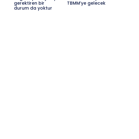
gerektiren bir
TBMM’ye gelecek
durum da yoktur