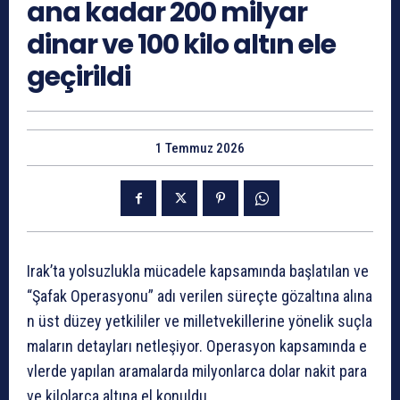
ana kadar 200 milyar
dinar ve 100 kilo altın ele
geçirildi
1 Temmuz 2026
Irak’ta
yolsuzlukla
mücadele
kapsamında
başlatılan
ve
“Şafak
Operasyonu”
adı
verilen
süreçte
gözaltına
alına
n
üst
düzey
yetkililer
ve
milletvekillerine
yönelik
suçla
maların
detayları
netleşiyor.
Operasyon
kapsamında
e
vlerde
yapılan
aramalarda
milyonlarca
dolar
nakit
para
ve
kilolarca
altına
el
konuldu.