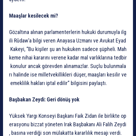
Maaşlar
kesilecek
mi?
Gözaltına
alınan
parlamenterlerin
hukuki
durumuyla
ilg
ili
Rûdaw’a
bilgi
veren
Anayasa
Uzmanı
ve
Avukat
Eyad
Kakeyi,
“Bu
kişiler
şu
an
hukuken
sadece
şüpheli.
Mah
keme
nihai
kararını
verene
kadar
mal
varlıklarına
tedbir
konulur
ancak
görevden
alınamazlar.
Suçlu
bulunmala
rı
halinde
ise
milletvekillikleri
düşer,
maaşları
kesilir
ve
emeklilik
hakları
iptal
edilir”
bilgisini
paylaştı.
Başbakan
Zeydi:
Geri
dönüş
yok
Yüksek
Yargı
Konseyi
Başkanı
Faik
Zidan
ile
birlikte
op
erasyonu
bizzat
yöneten
Irak
Başbakanı
Ali
Falih
Zeydi
,
basına
verdiği
son
mülakatta
kararlılık
mesajı
verdi.