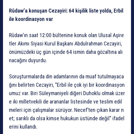
Rûdaw’a
konuşan
Cezayiri:
64
kişilik
liste
yolda,
Erbil
ile
koordinasyon
var
Rûdaw’ın
saat
12:00
bültenine
konuk
olan
Ulusal
Aşire
tler
Akımı
Siyasi
Kurul
Başkanı
Abdulrahman
Cezayiri,
önümüzdeki
üç
gün
içinde
64
ismin
daha
gözaltına
alı
nacağını
duyurdu.
Soruşturmalarda
din
adamlarının
da
muaf
tutulmayaca
ğını
belirten
Cezayiri,
“Erbil
ile
çok
iyi
bir
koordinasyon
umuz
var.
Biri
Süleymaniyeli
diğeri
Duhoklu
olmak
üzer
e
iki
milletvekili
de
arananlar
listesinde
ve
teslim
edil
meleri
için
çalışmalar
sürüyor.
Necef’ten
çıkan
karar
n
et;
sarıklı
da
olsa
kimse
hukukun
üstünde
değil”
ifadel
erini
kullandı.