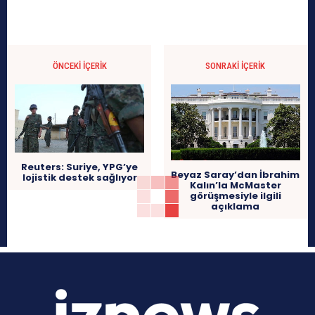
ÖNCEKI İÇERIK
SONRAKI İÇERIK
Reuters: Suriye, YPG’ye
Beyaz Saray’dan İbrahim
lojistik destek sağlıyor
Kalın’la McMaster
görüşmesiyle ilgili
açıklama