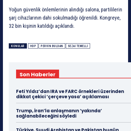
Yoğun güvenlik önlemlerinin alındığı salona, partililerin
şarj cihazlarının dahi sokulmadığı öğrenildi. Kongreye,
32 bin kişinin katıldığı açıklandı.
KONULAR
HDP
PERVIN BULDAN
SEZAI TEMELLI
Son Haberler
Feti Yıldız’dan IRA ve FARC örnekleri üzerinden
dikkat çekici ‘çerçeve yasa’ açıklaması
Trump, İran’la anlaşmanın ‘yakında’
sağlanabileceğini söyledi
Türkiye, Suudi Arabistan ve Pakistan bugün