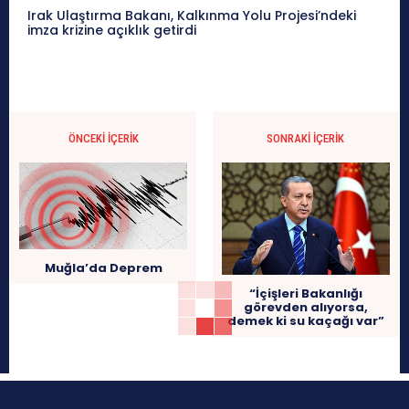
Irak Ulaştırma Bakanı, Kalkınma Yolu Projesi’ndeki
imza krizine açıklık getirdi
ÖNCEKI İÇERIK
SONRAKI İÇERIK
Muğla’da Deprem
“İçişleri Bakanlığı
görevden alıyorsa,
demek ki su kaçağı var”