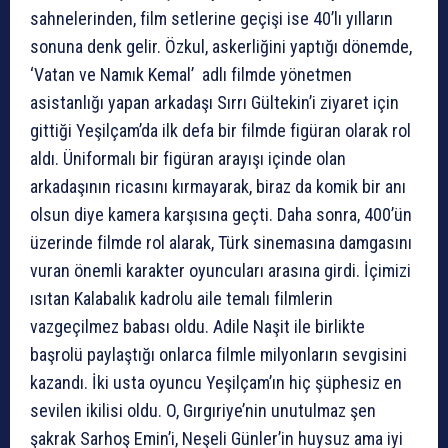
sahnelerinden, film setlerine geçişi ise 40’lı yılların
sonuna denk gelir. Özkul, askerliğini yaptığı dönemde,
‘Vatan ve Namık Kemal’ adlı filmde yönetmen
asistanlığı yapan arkadaşı Sırrı Gültekin’i ziyaret için
gittiği Yeşilçam’da ilk defa bir filmde figüran olarak rol
aldı. Üniformalı bir figüran arayışı içinde olan
arkadaşının ricasını kırmayarak, biraz da komik bir anı
olsun diye kamera karşısına geçti. Daha sonra, 400’ün
üzerinde filmde rol alarak, Türk sinemasına damgasını
vuran önemli karakter oyuncuları arasına girdi. İçimizi
ısıtan Kalabalık kadrolu aile temalı filmlerin
vazgeçilmez babası oldu. Adile Naşit ile birlikte
başrolü paylaştığı onlarca filmle milyonların sevgisini
kazandı. İki usta oyuncu Yeşilçam’ın hiç şüphesiz en
sevilen ikilisi oldu. O, Gırgıriye’nin unutulmaz şen
şakrak Sarhoş Emin’i, Neşeli Günler’in huysuz ama iyi