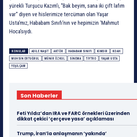
yürekli Turşucu Kazım’ı, “Bak beyim, sana iki çift lafım
var” diyen ve hislerimize tercüman olan Yaşar
Usta’mız, Hababam Sınıfı’nın ve hepimizin ‘Mahmut
Hoca’sıydı.
KONULAR
ADILE NAŞIT
AKTÖR
HABABAM SINIFI
KIMDIR
KOAH
MUHSIN ERTUĞRUL
MÜNIR ÖZKUL
SINEMA
TIYTRO
YAŞAR USTA
YEŞILÇAM
Son Haberler
Feti Yıldız’dan IRA ve FARC örnekleri üzerinden
dikkat çekici ‘çerçeve yasa’ açıklaması
Trump, İran’la anlaşmanın ‘yakında’