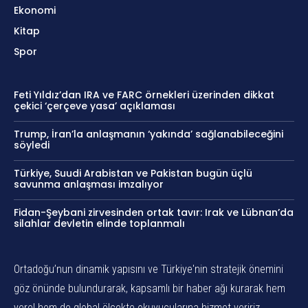
Ekonomi
Kitap
Spor
Feti Yıldız’dan IRA ve FARC örnekleri üzerinden dikkat
çekici ‘çerçeve yasa’ açıklaması
Trump, İran’la anlaşmanın ‘yakında’ sağlanabileceğini
söyledi
Türkiye, Suudi Arabistan ve Pakistan bugün üçlü
savunma anlaşması imzalıyor
Fidan-Şeybani zirvesinden ortak tavır: Irak ve Lübnan’da
silahlar devletin elinde toplanmalı
Ortadoğu’nun dinamik yapısını ve Türkiye'nin stratejik önemini
göz önünde bulundurarak, kapsamlı bir haber ağı kurarak hem
yerel hem de global ölçekte okuyucularına hizmet veririz.