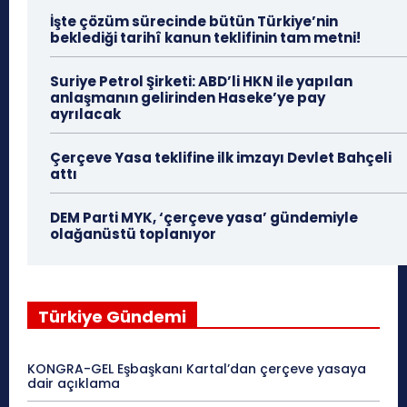
İşte çözüm sürecinde bütün Türkiye’nin
beklediği tarihî kanun teklifinin tam metni!
Suriye Petrol Şirketi: ABD’li HKN ile yapılan
anlaşmanın gelirinden Haseke’ye pay
ayrılacak
Çerçeve Yasa teklifine ilk imzayı Devlet Bahçeli
attı
DEM Parti MYK, ‘çerçeve yasa’ gündemiyle
olağanüstü toplanıyor
Türkiye Gündemi
KONGRA-GEL Eşbaşkanı Kartal’dan çerçeve yasaya
dair açıklama