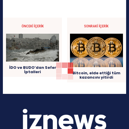
ÖNCEKI İÇERIK
SONRAKI İÇERIK
İDO ve BUDO’dan Sefer
İptalleri
Bitcoin, elde ettiği tüm
kazancını yitirdi