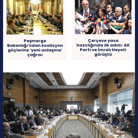
Çerçeve yasa
Peşmerge
hazırlığında ilk adım: AK
Bakanlığı’ndan koalisyon
Parti ve İmralı Heyeti
güçlerine ‘yeni anlaşma’
görüştü
çağrısı