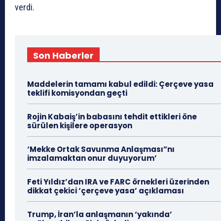
verdi.
Son Haberler
Maddelerin tamamı kabul edildi: Çerçeve yasa
teklifi komisyondan geçti
Rojin Kabaiş’in babasını tehdit ettikleri öne
sürülen kişilere operasyon
‘Mekke Ortak Savunma Anlaşması”nı
imzalamaktan onur duyuyorum’
Feti Yıldız’dan IRA ve FARC örnekleri üzerinden
dikkat çekici ‘çerçeve yasa’ açıklaması
Trump, İran’la anlaşmanın ‘yakında’