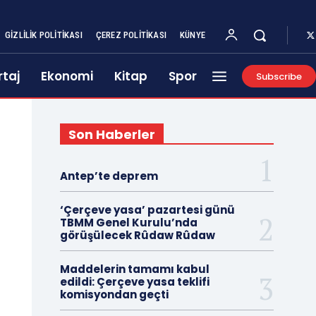
GIZLILIK POLITIKASI
ÇEREZ POLITIKASI
KÜNYE
taj
Ekonomi
Kitap
Spor
Subscribe
Son Haberler
Antep’te deprem
‘Çerçeve yasa’ pazartesi günü
TBMM Genel Kurulu’nda
görüşülecek Rûdaw Rûdaw
Maddelerin tamamı kabul
edildi: Çerçeve yasa teklifi
komisyondan geçti