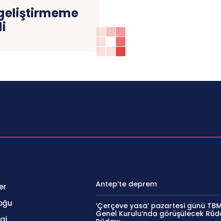
 geliştirmeme
i
Antep’te deprem
er
oğu
‘Çerçeve yasa’ pazartesi günü TB
Genel Kurulu’nda görüşülecek Rû
aj