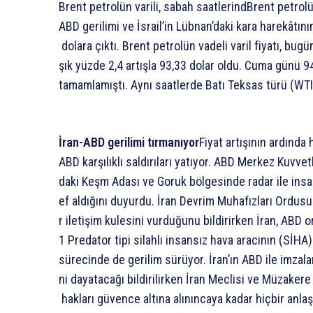
Brent petrolün varili, sabah saatlerind
Brent
petrol
ABD
gerilimi
ve
İsrail’in
Lübnan’daki
kara
harekâtını
dolara
çıktı.
Brent
petrolün
vadeli
varil
fiyatı,
bugü
şık
yüzde
2,4
artışla
93,33
dolar
oldu.
Cuma
günü
9
tamamlamıştı.
Aynı
saatlerde
Batı
Teksas
türü
(WTI
İran-ABD
gerilimi
tırmanıyor
Fiyat
artışının
ardında
ABD
karşılıklı
saldırıları
yatıyor.
ABD
Merkez
Kuvvet
daki
Keşm
Adası
ve
Goruk
bölgesinde
radar
ile
insa
ef
aldığını
duyurdu.
İran
Devrim
Muhafızları
Ordusu
r
iletişim
kulesini
vurduğunu
bildirirken
İran,
ABD
o
1
Predator
tipi
silahlı
insansız
hava
aracının
(SİHA)
sürecinde
de
gerilim
sürüyor.
İran’ın
ABD
ile
imzal
ni
dayatacağı
bildirilirken
İran
Meclisi
ve
Müzakere
hakları
güvence
altına
alınıncaya
kadar
hiçbir
anla