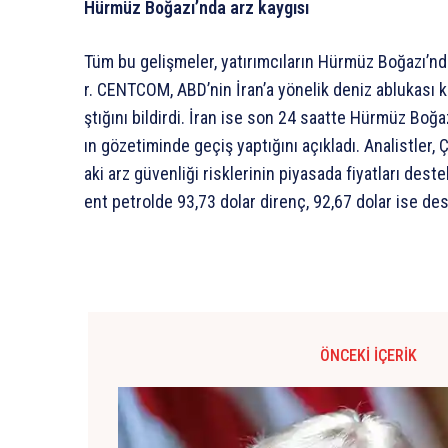
Hürmüz
Boğazı’nda
arz
kaygısı
Tüm
bu
gelişmeler,
yatırımcıların
Hürmüz
Boğazı’nd
r.
CENTCOM,
ABD’nin
İran’a
yönelik
deniz
ablukası
k
ştığını
bildirdi.
İran
ise
son
24
saatte
Hürmüz
Boğa
ın
gözetiminde
geçiş
yaptığını
açıkladı.
Analistler,
Ç
aki
arz
güvenliği
risklerinin
piyasada
fiyatları
deste
ent
petrolde
93,73
dolar
direnç,
92,67
dolar
ise
des
ÖNCEKI İÇERIK