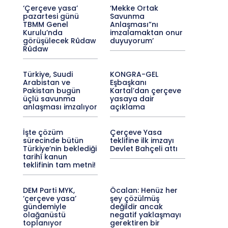
‘Çerçeve yasa’
‘Mekke Ortak
pazartesi günü
Savunma
TBMM Genel
Anlaşması”nı
Kurulu’nda
imzalamaktan onur
görüşülecek Rûdaw
duyuyorum’
Rûdaw
Türkiye, Suudi
KONGRA-GEL
Arabistan ve
Eşbaşkanı
Pakistan bugün
Kartal’dan çerçeve
üçlü savunma
yasaya dair
anlaşması imzalıyor
açıklama
İşte çözüm
Çerçeve Yasa
sürecinde bütün
teklifine ilk imzayı
Türkiye’nin beklediği
Devlet Bahçeli attı
tarihî kanun
teklifinin tam metni!
DEM Parti MYK,
Öcalan: Henüz her
‘çerçeve yasa’
şey çözülmüş
gündemiyle
değildir ancak
olağanüstü
negatif yaklaşmayı
toplanıyor
gerektiren bir