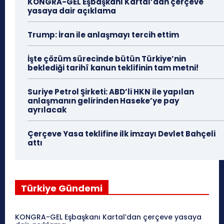
KONGRA-GEL Eşbaşkanı Kartal’dan çerçeve
yasaya dair açıklama
Trump: İran ile anlaşmayı tercih ettim
İşte çözüm sürecinde bütün Türkiye’nin
beklediği tarihî kanun teklifinin tam metni!
Suriye Petrol Şirketi: ABD’li HKN ile yapılan
anlaşmanın gelirinden Haseke’ye pay
ayrılacak
Çerçeve Yasa teklifine ilk imzayı Devlet Bahçeli
attı
Türkiye Gündemi
KONGRA-GEL Eşbaşkanı Kartal’dan çerçeve yasaya