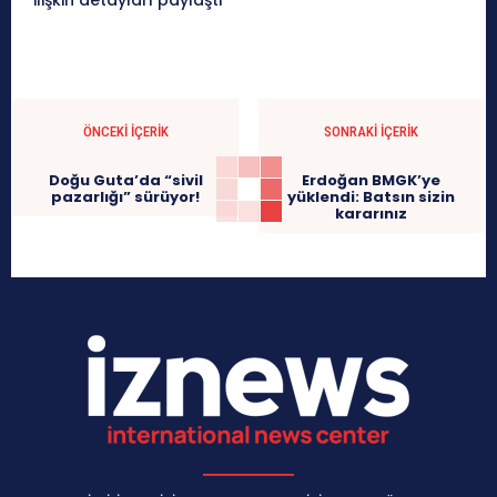
ilişkin detayları paylaştı
ÖNCEKI İÇERIK
SONRAKI İÇERIK
Doğu Guta’da “sivil
Erdoğan BMGK’ye
pazarlığı” sürüyor!
yüklendi: Batsın sizin
kararınız