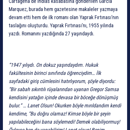
Cartagena de Indias kasabasına gönderilen Garcia
Marquez, burada hem gazetesine makaleler yazmaya
devam etti hem de ilk romanı olan Yaprak Fırtınası’nın
taslağını oluşturdu. Yaprak Fırtınası’nı, 1955 yılında
yazdı. Romanını yazdığında 27 yaşındaydı.
“1947 yılıydı. On dokuz yaşındaydım. Hukuk
fakültesinin birinci sınıfında öğrenciydim… İlk
sayfadaki giriş cümlesini hatırlıyorum, şöyle diyordu:
“Bir sabah sıkıntılı rüyalarından uyanan Gregor Samsa
kendisini yatağın içinde devasa bir böceğe dönüşmüş
bulur.” … Lanet Olsun! Okurken böyle mırıldandım kendi
kendime, “Bu doğru olamaz! Kimse böyle bir şeyin
yapılabileceğini bana söylemedi! Demek olabiliyormuş!
Öyleyse ben de yapabilirim! Lanet olsun! Benim