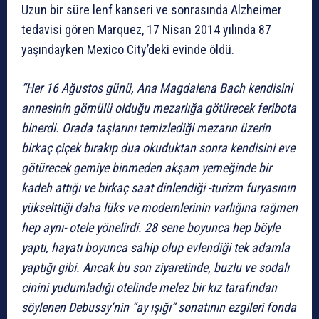
Uzun bir süre lenf kanseri ve sonrasında Alzheimer
tedavisi gören Marquez, 17 Nisan 2014 yılında 87
yaşındayken Mexico City’deki evinde öldü.
“Her 16 Ağustos günü, Ana Magdalena Bach kendisini
annesinin gömülü olduğu mezarlığa götürecek feribota
binerdi. Orada taşlarını temizlediği mezarın üzerin
birkaç çiçek bırakıp dua okuduktan sonra kendisini eve
götürecek gemiye binmeden akşam yemeğinde bir
kadeh attığı ve birkaç saat dinlendiği -turizm furyasının
yükselttiği daha lüks ve modernlerinin varlığına rağmen
hep aynı- otele yönelirdi. 28 sene boyunca hep böyle
yaptı, hayatı boyunca sahip olup evlendiği tek adamla
yaptığı gibi. Ancak bu son ziyaretinde, buzlu ve sodalı
cinini yudumladığı otelinde melez bir kız tarafından
söylenen Debussy’nin “ay ışığı” sonatının ezgileri fonda