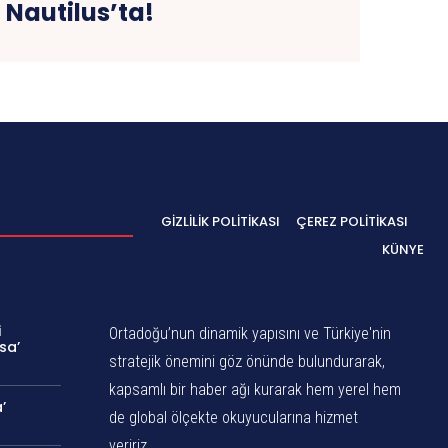
Nautilus’ta!
GIZLILIK POLITIKASI
ÇEREZ POLITIKASI
KÜNYE
i
Ortadoğu’nun dinamik yapısını ve Türkiye'nin
sa’
stratejik önemini göz önünde bulundurarak,
kapsamlı bir haber ağı kurarak hem yerel hem
’
de global ölçekte okuyucularına hizmet
veririz.