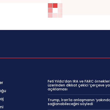
Feti Yıldız’dan IRA ve FARC örnekler
er
üzerinden dikkat çekici ‘çerçeve ya
açıklaması
oğu
aj
Trump, İran’la anlaşmanın ‘yakında
sağlanabileceğini söyledi
mi