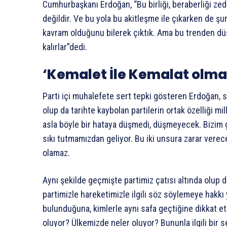
Cumhurbaşkanı Erdoğan, “Bu birliği, beraberliği zede
değildir. Ve bu yola bu akitleşme ile çıkarken de şu
kavram olduğunu bilerek çıktık. Ama bu trenden dü
kalırlar”dedi.
‘Kemalet İle Kemalat olma
Parti içi muhalefete sert tepki gösteren Erdoğan, 
olup da tarihte kaybolan partilerin ortak özelliği mi
asla böyle bir hataya düşmedi, düşmeyecek. Bizim g
sıkı tutmamızdan geliyor. Bu iki unsura zarar vere
olamaz.
Aynı şekilde geçmişte partimiz çatısı altında olup
partimizle hareketimizle ilgili söz söylemeye hakk
bulunduğuna, kimlerle aynı safa geçtiğine dikkat e
oluyor? Ülkemizde neler oluyor? Bununla ilgili bir 