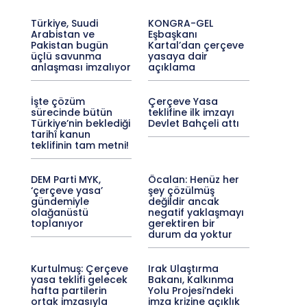
Türkiye, Suudi
KONGRA-GEL
Arabistan ve
Eşbaşkanı
Pakistan bugün
Kartal’dan çerçeve
üçlü savunma
yasaya dair
anlaşması imzalıyor
açıklama
İşte çözüm
Çerçeve Yasa
sürecinde bütün
teklifine ilk imzayı
Türkiye’nin beklediği
Devlet Bahçeli attı
tarihî kanun
teklifinin tam metni!
DEM Parti MYK,
Öcalan: Henüz her
‘çerçeve yasa’
şey çözülmüş
gündemiyle
değildir ancak
olağanüstü
negatif yaklaşmayı
toplanıyor
gerektiren bir
durum da yoktur
Kurtulmuş: Çerçeve
Irak Ulaştırma
yasa teklifi gelecek
Bakanı, Kalkınma
hafta partilerin
Yolu Projesi’ndeki
ortak imzasıyla
imza krizine açıklık