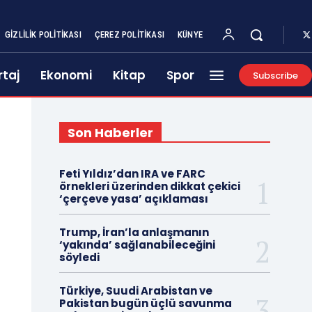
GIZLILIK POLITIKASI
ÇEREZ POLITIKASI
KÜNYE
taj
Ekonomi
Kitap
Spor
Subscribe
Son Haberler
Feti Yıldız’dan IRA ve FARC
örnekleri üzerinden dikkat çekici
‘çerçeve yasa’ açıklaması
Trump, İran’la anlaşmanın
‘yakında’ sağlanabileceğini
söyledi
Türkiye, Suudi Arabistan ve
Pakistan bugün üçlü savunma