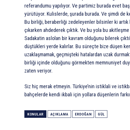
referandumu yapılıyor. Ve partimiz burada evet başlı
yürütüyor. Kulislerde, şurada burada. Ve şimdi de k
Bu birliği, beraberliği zedeleyenler bilsinler ki artı
çıkarken ahdederek çıktık. Ve bu yola bu akitleşme 
Sadakatin aslolan bir kavram olduğunu bilerek çık
düştükleri yerde kalırlar. Bu süreçte bize düşen ke
uzaklaşmamak, geçmişteki hatalardan uzak durmaktı
birliği içinde olduğunu görmekten memnuniyet duyu
zaten veriyor.
Siz hiç merak etmeyin. Türkiye’nin istiklali ve istikb
bahçelerde kendi ikbali için yollara düşenlerin farkını
KONULAR
AÇIKLAMA
ERDOĞAN
GÜL