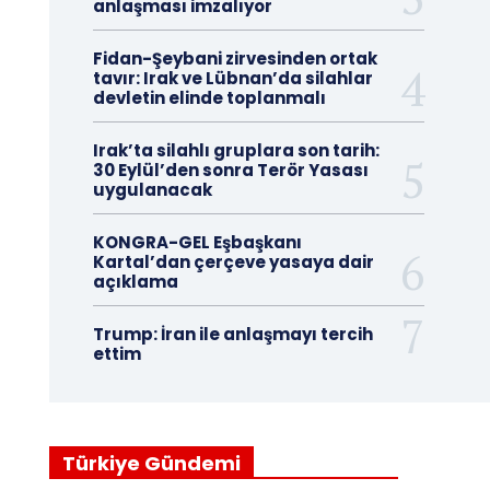
anlaşması imzalıyor
Fidan-Şeybani zirvesinden ortak
tavır: Irak ve Lübnan’da silahlar
devletin elinde toplanmalı
Irak’ta silahlı gruplara son tarih:
30 Eylül’den sonra Terör Yasası
uygulanacak
KONGRA-GEL Eşbaşkanı
Kartal’dan çerçeve yasaya dair
açıklama
Trump: İran ile anlaşmayı tercih
ettim
Türkiye Gündemi