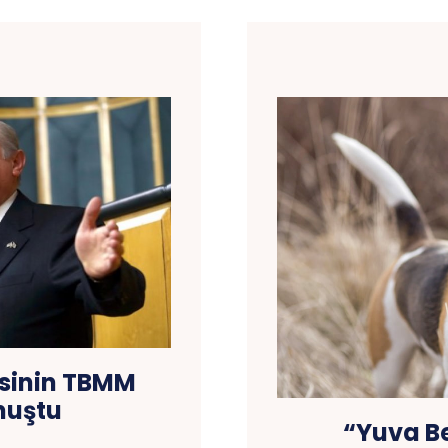
tisinin TBMM
nuştu
“Yuva Be