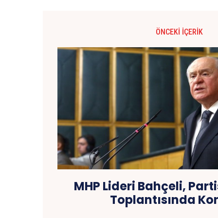
ÖNCEKI İÇERIK
MHP Lideri Bahçeli, Par
Toplantısında Ko