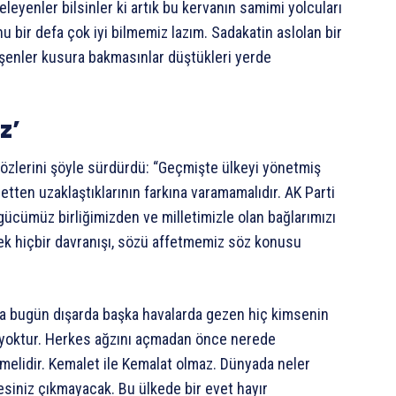
leyenler bilsinler ki artık bu kervanın samimi yolcuları
nu bir defa çok iyi bilmemiz lazım. Sadakatin aslolan bir
şenler kusura bakmasınlar düştükleri yerde
z’
sözlerini şöyle sürdürdü: “Geçmişte ülkeyi yönetmiş
lletten uzaklaştıklarının farkına varamamalıdır. AK Parti
ücümüz birliğimizden ve milletimizle olan bağlarımızı
cek hiçbir davranışı, sözü affetmemiz söz konusu
 da bugün dışarda başka havalarda gezen hiç kimsenin
ı yoktur. Herkes ağzını açmadan önce nerede
tmelidir. Kemalet ile Kemalat olmaz. Dünyada neler
sesiniz çıkmayacak. Bu ülkede bir evet hayır