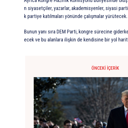
Ayrıca
Kongre
Hazırlık
Komisyonu
bünyesinde
oluş
n
siyasetçiler,
yazarlar,
akademisyenler,
siyasi
parti
k
partiye
katılmaları
yönünde
çalışmalar
yürütecek.
Bunun
yanı
sıra
DEM
Parti,
kongre
sürecine
giderk
ecek
ve
bu
alanlara
ilişkin
de
kendisine
bir
yol
harit
ÖNCEKI İÇERIK