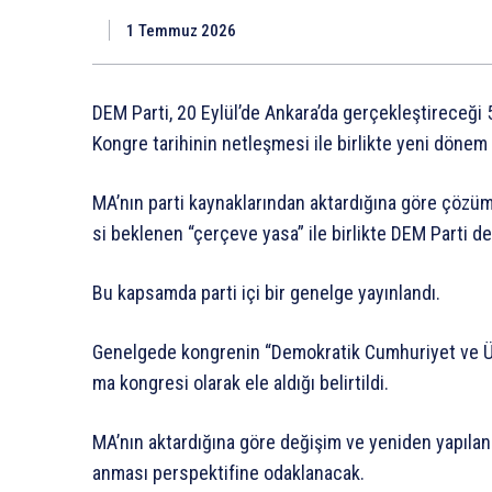
1 Temmuz 2026
DEM
Parti,
20
Eylül’de
Ankara’da
gerçekleştireceği
Kongre
tarihinin
netleşmesi
ile
birlikte
yeni
dönem
MA’nın
parti
kaynaklarından
aktardığına
göre
çözü
si
beklenen
“çerçeve
yasa”
ile
birlikte
DEM
Parti
de
Bu
kapsamda
parti
içi
bir
genelge
yayınlandı.
Genelgede
kongrenin
“Demokratik
Cumhuriyet
ve
ma
kongresi
olarak
ele
aldığı
belirtildi.
MA’nın
aktardığına
göre
değişim
ve
yeniden
yapıla
anması
perspektifine
odaklanacak.