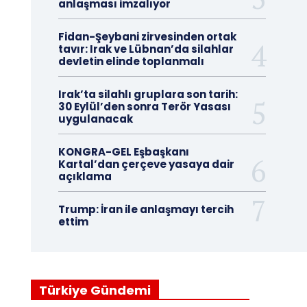
anlaşması imzalıyor
Fidan-Şeybani zirvesinden ortak
tavır: Irak ve Lübnan’da silahlar
devletin elinde toplanmalı
Irak’ta silahlı gruplara son tarih:
30 Eylül’den sonra Terör Yasası
uygulanacak
KONGRA-GEL Eşbaşkanı
Kartal’dan çerçeve yasaya dair
açıklama
Trump: İran ile anlaşmayı tercih
ettim
Türkiye Gündemi