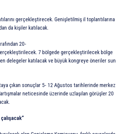
tılarını
gerçekleştirecek.
Genişletilmiş
il
toplantılarına
dan
da
kişiler
katılacak.
arafından
20-
erçekleştirilecek.
7
bölgede
gerçekleştirilecek
bölge
len
delegeler
katılacak
ve
büyük
kongreye
öneriler
sun
taya
çıkan
sonuçlar
5-
12
Ağustos
tarihlerinde
merkez
artışmalar
neticesinde
üzerinde
uzlaşılan
görüşler
20
acak.
çalışacak”