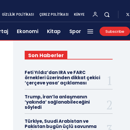
GIZLILIK POLITIKASI
ÇEREZ POLITIKASI
KÜNYE
taj
Ekonomi
Kitap
Spor
Subscribe
Son Haberler
Feti Yıldız’dan IRA ve FARC
örnekleri üzerinden dikkat çekici
‘çerçeve yasa’ açıklaması
Trump, İran’la anlaşmanın
‘yakında’ sağlanabileceğini
söyledi
Türkiye, Suudi Arabistan ve
Pakistan bugün üçlü savunma