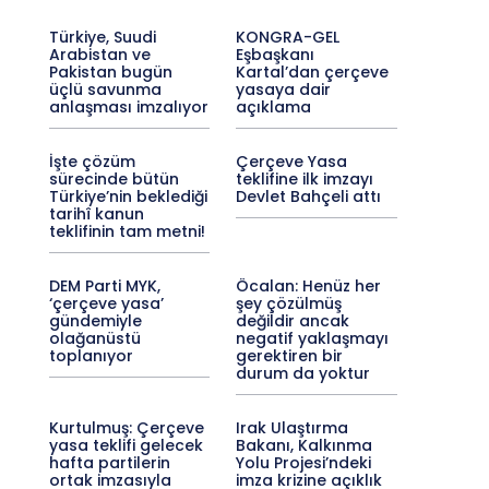
Türkiye, Suudi
KONGRA-GEL
Arabistan ve
Eşbaşkanı
Pakistan bugün
Kartal’dan çerçeve
üçlü savunma
yasaya dair
anlaşması imzalıyor
açıklama
İşte çözüm
Çerçeve Yasa
sürecinde bütün
teklifine ilk imzayı
Türkiye’nin beklediği
Devlet Bahçeli attı
tarihî kanun
teklifinin tam metni!
DEM Parti MYK,
Öcalan: Henüz her
‘çerçeve yasa’
şey çözülmüş
gündemiyle
değildir ancak
olağanüstü
negatif yaklaşmayı
toplanıyor
gerektiren bir
durum da yoktur
Kurtulmuş: Çerçeve
Irak Ulaştırma
yasa teklifi gelecek
Bakanı, Kalkınma
hafta partilerin
Yolu Projesi’ndeki
ortak imzasıyla
imza krizine açıklık