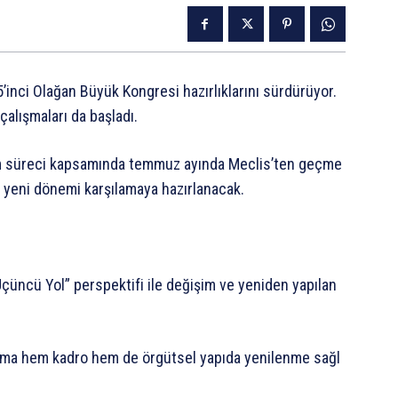
5’inci
Olağan
Büyük
Kongresi
hazırlıklarını
sürdürüyor.
çalışmaları
da
başladı.
m
süreci
kapsamında
temmuz
ayında
Meclis’ten
geçme
yeni
dönemi
karşılamaya
hazırlanacak.
Üçüncü
Yol”
perspektifi
ile
değişim
ve
yeniden
yapılan
nma
hem
kadro
hem
de
örgütsel
yapıda
yenilenme
sağl