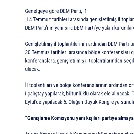
Genelgeye
göre
DEM
Parti,
1–
14
Temmuz
tarihleri
arasında
genişletilmiş
il
toplan
DEM
Parti’nin
yanı
sıra
DEM
Parti’ye
yakın
kurumlar
Genişletilmiş
il
toplantılarının
ardından
DEM
Parti
t
30
Temmuz
tarihleri
arasında
bölge
konferansları
g
konferanslara,
genişletilmiş
il
toplantılarından
seçi
ulacak.
İl
toplantıları
ve
bölge
konferanslarının
ardından
or
i
çalıştay
yapılarak,
bütünlüklü
olarak
ele
alınacak.
T
Eylül’de
yapılacak
5.
Olağan
Büyük
Kongre’ye
sunul
“Genişleme
Komisyonu
yeni
kişileri
partiye
almaya