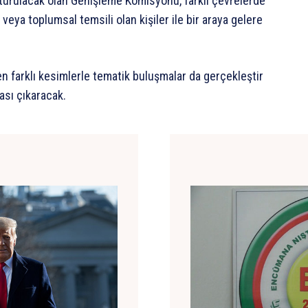
turulacak
olan
Genişleme
Komisyonu,
farklı
çevrelerde
veya
toplumsal
temsili
olan
kişiler
ile
bir
araya
gelere
en
farklı
kesimlerle
tematik
buluşmalar
da
gerçekleştir
ası
çıkaracak.