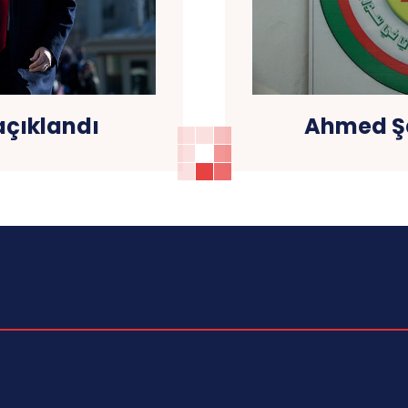
açıklandı
Ahmed Şa