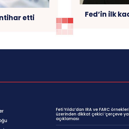
Fed’in ilk k
ntihar etti
Feti Yıldız’dan IRA ve FARC örnekler
er
üzerinden dikkat çekici ‘çerçeve ya
açıklaması
oğu