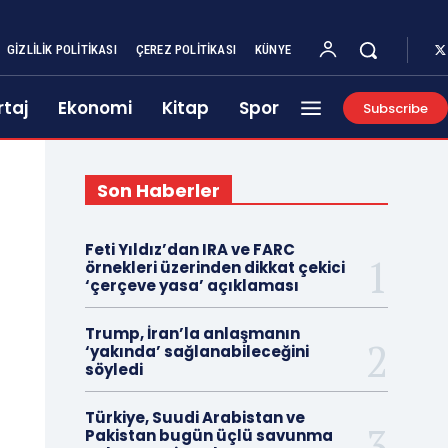
GIZLILIK POLITIKASI
ÇEREZ POLITIKASI
KÜNYE
taj
Ekonomi
Kitap
Spor
Subscribe
Son Haberler
Feti Yıldız’dan IRA ve FARC
örnekleri üzerinden dikkat çekici
‘çerçeve yasa’ açıklaması
Trump, İran’la anlaşmanın
‘yakında’ sağlanabileceğini
söyledi
Türkiye, Suudi Arabistan ve
Pakistan bugün üçlü savunma