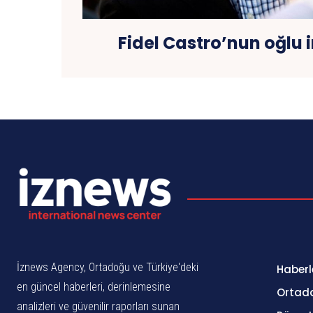
Fidel Castro’nun oğlu i
İznews Agency, Ortadoğu ve Türkiye'deki
Haberl
en güncel haberleri, derinlemesine
Ortad
analizleri ve güvenilir raporları sunan