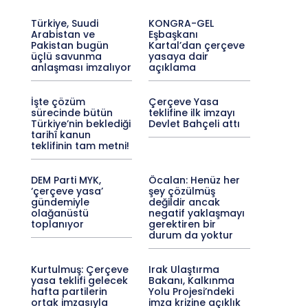
Türkiye, Suudi
KONGRA-GEL
Arabistan ve
Eşbaşkanı
Pakistan bugün
Kartal’dan çerçeve
üçlü savunma
yasaya dair
anlaşması imzalıyor
açıklama
İşte çözüm
Çerçeve Yasa
sürecinde bütün
teklifine ilk imzayı
Türkiye’nin beklediği
Devlet Bahçeli attı
tarihî kanun
teklifinin tam metni!
DEM Parti MYK,
Öcalan: Henüz her
‘çerçeve yasa’
şey çözülmüş
gündemiyle
değildir ancak
olağanüstü
negatif yaklaşmayı
toplanıyor
gerektiren bir
durum da yoktur
Kurtulmuş: Çerçeve
Irak Ulaştırma
yasa teklifi gelecek
Bakanı, Kalkınma
hafta partilerin
Yolu Projesi’ndeki
ortak imzasıyla
imza krizine açıklık