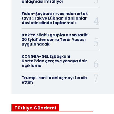
anlaşması imzalıyor
Fidan-Şeybani zirvesinden ortak
tavır: Irak ve Lübnan’da silahlar
devletin elinde toplanmalı
Irak’ta silahlı gruplara son tarih:
30 Eylül’den sonra Terör Yasası
uygulanacak
KONGRA-GEL Eşbaşkanı
Kartal’dan çerçeve yasaya dair
açıklama
Trump: İran ile anlaşmayı tercih
ettim
Türkiye Gündemi