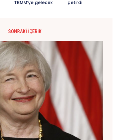
TBMM’ye gelecek
getirdi
SONRAKI İÇERIK