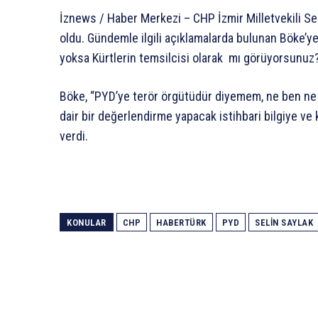
İznews / Haber Merkezi – CHP İzmir Milletvekili Se
oldu. Gündemle ilgili açıklamalarda bulunan Böke’ye
yoksa Kürtlerin temsilcisi olarak mı görüyorsunuz?”
Böke, “PYD’ye terör örgütüdür diyemem, ne ben ne 
dair bir değerlendirme yapacak istihbari bilgiye ve 
verdi.
KONULAR
CHP
HABERTÜRK
PYD
SELIN SAYLAK