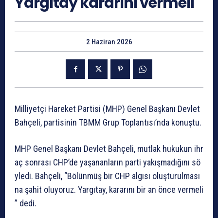
Yargıtay kararını vermeli
2 Haziran 2026
Milliyetçi
Hareket
Partisi
(MHP)
Genel
Başkanı
Devlet
Bahçeli,
partisinin
TBMM
Grup
Toplantısı’nda
konuştu.
MHP
Genel
Başkanı
Devlet
Bahçeli,
mutlak
hukukun
ihr
aç
sonrası
CHP’de
yaşananların
parti
yakışmadığını
sö
yledi.
Bahçeli,
“Bölünmüş
bir
CHP
algısı
oluşturulması
na
şahit
oluyoruz.
Yargıtay,
kararını
bir
an
önce
vermeli
”
dedi.