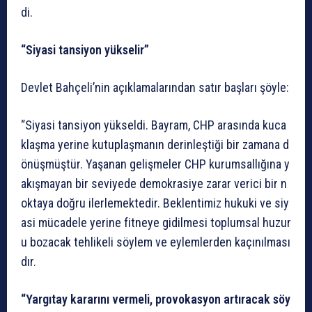
di.
“Siyasi
tansiyon
yükselir”
Devlet
Bahçeli’nin
açıklamalarından
satır
başları
şöyle:
“Siyasi
tansiyon
yükseldi.
Bayram,
CHP
arasında
kuca
klaşma
yerine
kutuplaşmanın
derinleştiği
bir
zamana
d
önüşmüştür.
Yaşanan
gelişmeler
CHP
kurumsallığına
y
akışmayan
bir
seviyede
demokrasiye
zarar
verici
bir
n
oktaya
doğru
ilerlemektedir.
Beklentimiz
hukuki
ve
siy
asi
mücadele
yerine
fitneye
gidilmesi
toplumsal
huzur
u
bozacak
tehlikeli
söylem
ve
eylemlerden
kaçınılması
dır.
“Yargıtay
kararını
vermeli,
provokasyon
artıracak
söy