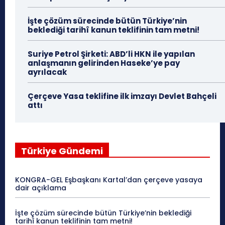
İşte çözüm sürecinde bütün Türkiye’nin
beklediği tarihî kanun teklifinin tam metni!
Suriye Petrol Şirketi: ABD’li HKN ile yapılan
anlaşmanın gelirinden Haseke’ye pay
ayrılacak
Çerçeve Yasa teklifine ilk imzayı Devlet Bahçeli
attı
Türkiye Gündemi
KONGRA-GEL Eşbaşkanı Kartal’dan çerçeve yasaya
dair açıklama
İşte çözüm sürecinde bütün Türkiye’nin beklediği
tarihî kanun teklifinin tam metni!