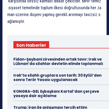
karşısında
sessiz
kalması
dikkat
çekicidir.
MHP
temiz
siyaset
temelinde
toplum
ilkesi
doğrultusunda
her
za
man
üzerine
düşeni
yapmış
gerekli
arınmayı
tavizsiz
s
ağlamıştır.
Son Haberler
Fidan-Şeybani zirvesinden ortak tavır: Irak ve
Lübnan’da silahlar devletin elinde toplanmalı
Irak’ta silahlı gruplara son tarih: 30 Eylül’den
sonra Terör Yasası uygulanacak
KONGRA-GEL Eşbaşkanı Kartal’dan çerçeve
yasaya dair açıklama
Trump: İran ile anlaşmayı tercih ettim