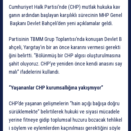
Cumhuriyet
Halk
Partisi’nde
(CHP)
mutlak
hukuka
kav
ganın
ardından
başlayan
karşılıklı
sürecinin
MHP
Genel
Başkanı
Devlet
Bahçeli’den
yeni
açıklamalar
geldi.
Partisinin
TBMM
Grup
Toplantısı’nda
konuşan
Devlet
B
ahçeli,
Yargıtay’ın
bir
an
önce
kararını
vermesi
gerekti
ğini
belirtti.
“Bölünmüş
bir
CHP
algısı
oluşturulmasına
şahit
oluyoruz.
CHP’ye
yeniden
önce
kendi
anasını
say
malı”
ifadelerini
kullandı.
“Yaşananlar
CHP
kurumsallığına
yakışmıyor”
CHP’de
yaşanan
gelişmelerin
“hain
açığı
bağışa
doğru
sürüklemekte”
belirtilerek
hukuki
ve
siyasi
mücadele
yerine
fitneye
gidip
toplumsal
huzuru
bozacak
tehlikel
i
söylem
ve
eylemlerden
kaçınılması
gerektiğini
söyle