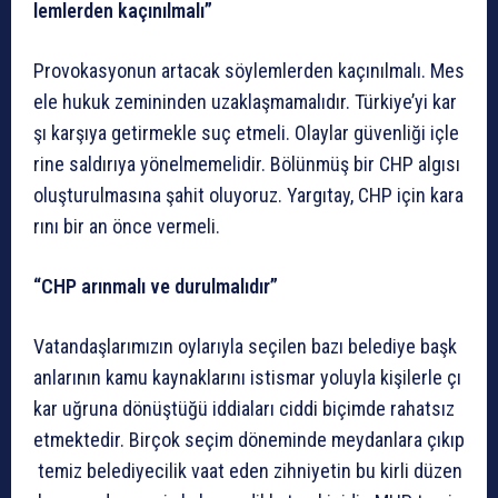
lemlerden
kaçınılmalı”
Provokasyonun
artacak
söylemlerden
kaçınılmalı.
Mes
ele
hukuk
zemininden
uzaklaşmamalıdır.
Türkiye’yi
kar
şı
karşıya
getirmekle
suç
etmeli.
Olaylar
güvenliği
içle
rine
saldırıya
yönelmemelidir.
Bölünmüş
bir
CHP
algısı
oluşturulmasına
şahit
oluyoruz.
Yargıtay,
CHP
için
kara
rını
bir
an
önce
vermeli.
“CHP
arınmalı
ve
durulmalıdır”
Vatandaşlarımızın
oylarıyla
seçilen
bazı
belediye
başk
anlarının
kamu
kaynaklarını
istismar
yoluyla
kişilerle
çı
kar
uğruna
dönüştüğü
iddiaları
ciddi
biçimde
rahatsız
etmektedir.
Birçok
seçim
döneminde
meydanlara
çıkıp
temiz
belediyecilik
vaat
eden
zihniyetin
bu
kirli
düzen