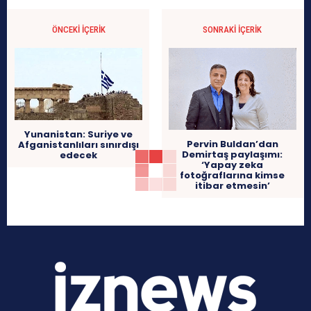
ÖNCEKI İÇERIK
SONRAKI İÇERIK
Yunanistan: Suriye ve
Pervin Buldan’dan
Afganistanlıları sınırdışı
Demirtaş paylaşımı:
edecek
‘Yapay zeka
fotoğraflarına kimse
itibar etmesin’