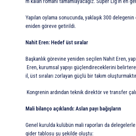
m
kalan
romanı
tamamlayacağız.
Süper
Lig’in
en
ge
Yapılan
oylama
sonucunda,
yaklaşık
300
delegenin
eniden
göreve
getirildi.
Nahit
Eren:
Hedef
üst
sıralar
Başkanlık
görevine
yeniden
seçilen
Nahit
Eren,
yap
Eren,
kurumsal
yapıyı
güçlendireceklerini
belirtere
il,
üst
sıraları
zorlayan
güçlü
bir
takım
oluşturmaktı
Kongrenin
ardından
teknik
direktör
ve
transfer
çal
Mali
bilanço
açıklandı:
Aslan
payı
bağışların
Genel
kurulda
kulübün
mali
raporları
da
delegelerle
gider
tablosu
şu
şekilde
oluştu: