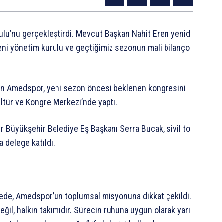
ulu’nu
gerçekleştirdi.
Mevcut
Başkan
Nahit
Eren
yenid
eni
yönetim
kurulu
ve
geçtiğimiz
sezonun
mali
bilanço
en
Amedspor,
yeni
sezon
öncesi
beklenen
kongresini
ltür
ve
Kongre
Merkezi’nde
yaptı.
ır
Büyükşehir
Belediye
Eş
Başkanı
Serra
Bucak,
sivil
to
a
delege
katıldı.
ede,
Amedspor’un
toplumsal
misyonuna
dikkat
çekildi.
eğil,
halkın
takımıdır.
Sürecin
ruhuna
uygun
olarak
yarı