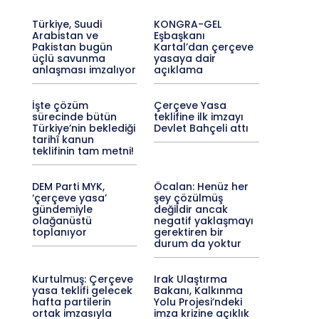
Türkiye, Suudi
KONGRA-GEL
Arabistan ve
Eşbaşkanı
Pakistan bugün
Kartal’dan çerçeve
üçlü savunma
yasaya dair
anlaşması imzalıyor
açıklama
İşte çözüm
Çerçeve Yasa
sürecinde bütün
teklifine ilk imzayı
Türkiye’nin beklediği
Devlet Bahçeli attı
tarihî kanun
teklifinin tam metni!
DEM Parti MYK,
Öcalan: Henüz her
‘çerçeve yasa’
şey çözülmüş
gündemiyle
değildir ancak
olağanüstü
negatif yaklaşmayı
toplanıyor
gerektiren bir
durum da yoktur
Kurtulmuş: Çerçeve
Irak Ulaştırma
yasa teklifi gelecek
Bakanı, Kalkınma
hafta partilerin
Yolu Projesi’ndeki
ortak imzasıyla
imza krizine açıklık