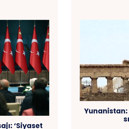
Yunanistan: 
s
jı: ‘Siyaset