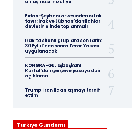
anlaşması imzalıyor
Fidan-Şeybani zirvesinden ortak
tavır: Irak ve Lübnan’da silahlar
devletin elinde toplanmalı
Irak’ta silahlı gruplara son tarih:
30 Eylül’den sonra Terör Yasası
uygulanacak
KONGRA-GEL Eşbaşkanı
Kartal’dan çerçeve yasaya dair
açıklama
Trump: İran ile anlaşmayı tercih
ettim
Türkiye Gündemi