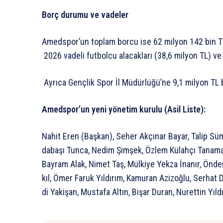
Borç
durumu
ve
vadeler
Amedspor’un
toplam
borcu
ise
62
milyon
142
bin
T
2026
vadeli
futbolcu
alacakları
(38,6
milyon
TL)
ve
Ayrıca
Gençlik
Spor
İl
Müdürlüğü’ne
9,1
milyon
TL
Amedspor’un
yeni
yönetim
kurulu
(Asil
Liste):
Nahit
Eren
(Başkan),
Seher
Akçınar
Bayar,
Talip
Süm
dabaşı
Tunca,
Nedim
Şimşek,
Özlem
Külahçı
Tanama
Bayram
Alak,
Nimet
Taş,
Mülkiye
Yekza
İnanır,
Önde
kıl,
Ömer
Faruk
Yıldırım,
Kamuran
Azizoğlu,
Serhat
D
di
Yakişan,
Mustafa
Altın,
Bişar
Duran,
Nurettin
Yıldı