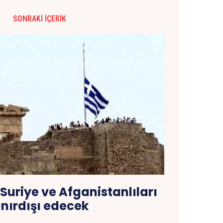
SONRAKI İÇERIK
Suriye ve Afganistanlıları
ınırdışı edecek