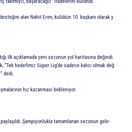
nç
takımıyız,
başaracağız”
ifadelerini
kullandı.
desteğini
alan
Nahit
Eren,
kulübün
10.
başkanı
olarak
y
tığı
ilk
açıklamada
yeni
sezonun
yol
haritasına
değindi.
k,
“Tek
hedefimiz
Süper
Lig’de
sadece
kalıcı
olmak
değ
r”
dedi.
ışmalarının
hız
kazanması
bekleniyor.
paylaşıldı.
Şampiyonlukla
tamamlanan
sezonun
gelir-