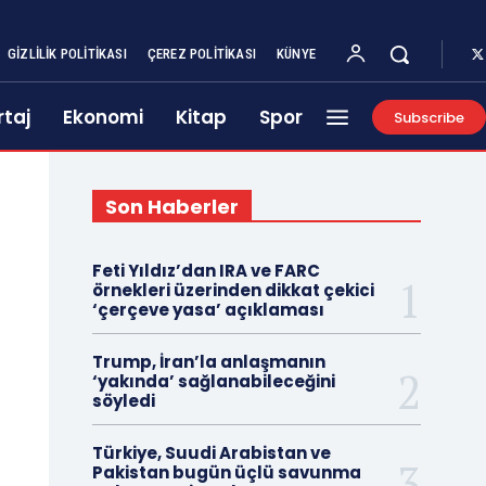
GIZLILIK POLITIKASI
ÇEREZ POLITIKASI
KÜNYE
taj
Ekonomi
Kitap
Spor
Subscribe
Son Haberler
Feti Yıldız’dan IRA ve FARC
örnekleri üzerinden dikkat çekici
‘çerçeve yasa’ açıklaması
Trump, İran’la anlaşmanın
‘yakında’ sağlanabileceğini
söyledi
Türkiye, Suudi Arabistan ve
Pakistan bugün üçlü savunma